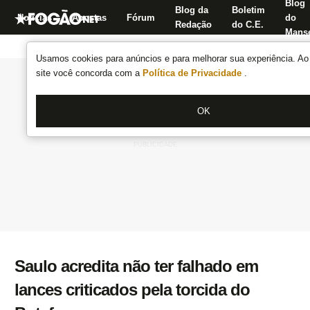
Blog
Blog da
Boletim
Notícias
Apostas
Fórum
do
Redação
do C.E.
Manse
Usamos cookies para anúncios e para melhorar sua experiência. Ao 
site você concorda com a
Política de Privacidade
.
OK
Saulo acredita não ter falhado em
lances criticados pela torcida do