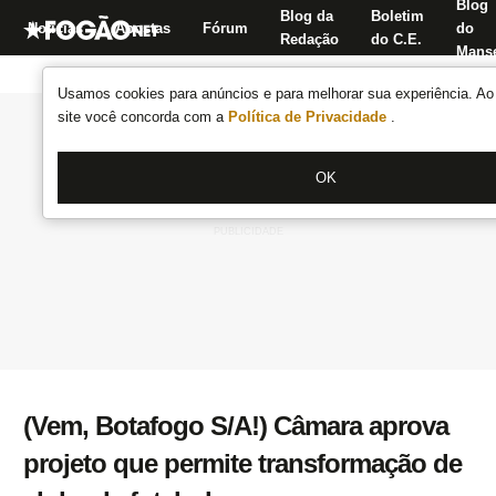
Blog
Blog da
Boletim
Notícias
Apostas
Fórum
do
Redação
do C.E.
Manse
Usamos cookies para anúncios e para melhorar sua experiência. Ao 
site você concorda com a
Política de Privacidade
.
OK
(Vem, Botafogo S/A!) Câmara aprova
projeto que permite transformação de