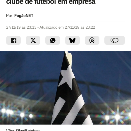
clube de futebol em empresa
Por:
FogãoNET
27/11/19 às 23:13
- Atualizado em
27/11/19 às 23:22
0
Vítor Silva/Botafogo