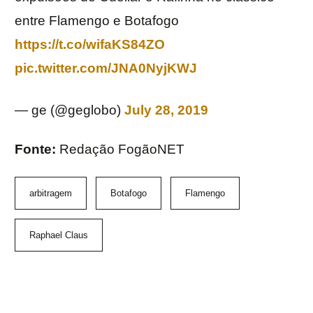
entre Flamengo e Botafogo
https://t.co/wifaKS84ZO
pic.twitter.com/JNA0NyjKWJ
— ge (@geglobo)
July 28, 2019
Fonte:
Redação FogãoNET
arbitragem
Botafogo
Flamengo
Raphael Claus