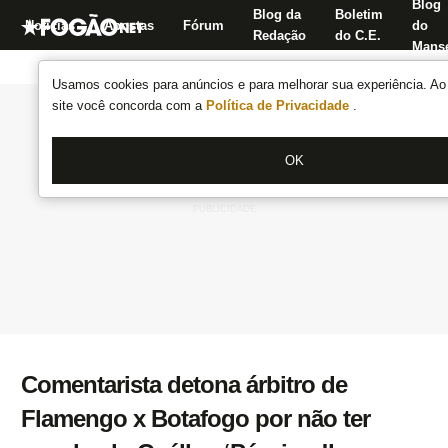
Blog
Blog da
Boletim
Notícias
Apostas
Fórum
do
Redação
do C.E.
Manse
Usamos cookies para anúncios e para melhorar sua experiência. Ao 
site você concorda com a
Política de Privacidade
.
OK
Comentarista detona árbitro de
Flamengo x Botafogo por não ter