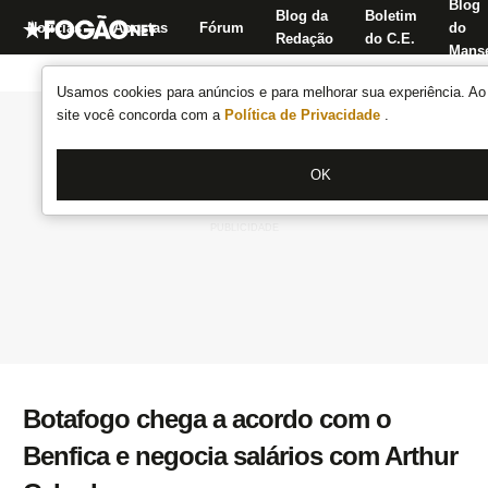
Blog
Blog da
Boletim
Notícias
Apostas
Fórum
do
Redação
do C.E.
Manse
Usamos cookies para anúncios e para melhorar sua experiência. Ao 
site você concorda com a
Política de Privacidade
.
OK
Botafogo chega a acordo com o
Benfica e negocia salários com Arthur