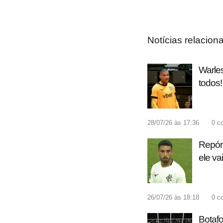
Notícias relacion
Warles
todos!
28/07/26 às 17:36
0
c
Repórt
ele va
26/07/26 às 18:18
0
c
Botafo