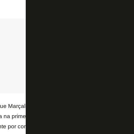
ue Marçal atuou foi no dia 14 de fevereiro, na derrot
a na primeira rodada do Campeonato Brasileiro, qua
te por conta da lesão – antes, já havia sido desfalq