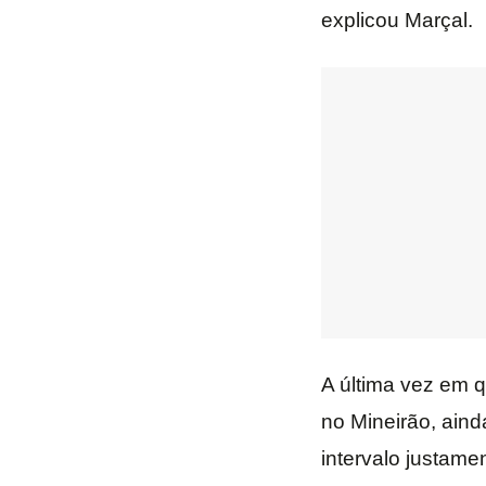
explicou Marçal.
A última vez em q
no Mineirão, aind
intervalo justamen