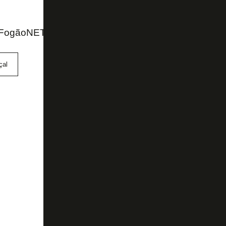
FogãoNET e Botafogo TV
çal