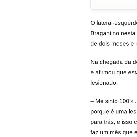
O lateral-esquer
Bragantino nesta 
de dois meses e 
Na chegada da de
e afirmou que es
lesionado.
– Me sinto 100%. 
porque é uma lesão
para trás, e isso
faz um mês que e