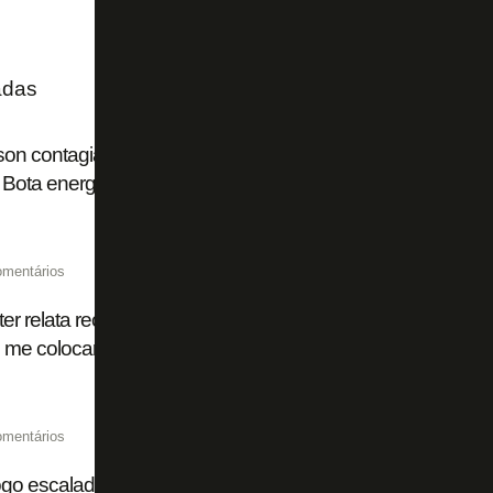
adas
on contagia Botafogo em vitória sobre o Cruzeiro: 'Duelos
 Bota energia!'
omentários
er relata reclamação de Santiago Rodríguez em Cruzeiro x
i me colocar em campo faltando dez minutos?’
omentários
go escalado com Warleson e voltas de Montoro e Arthur Ca