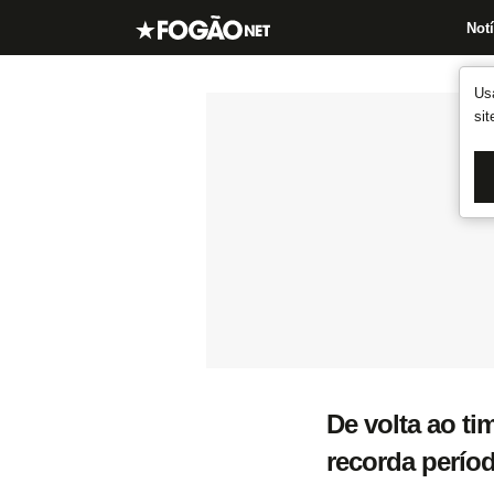
Notí
Us
si
De volta ao ti
recorda períod