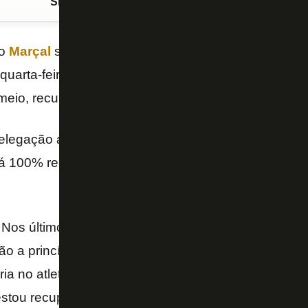
Siga o FogãoNET
no Google Discover
do
Marçal
será titular do
Botafogo
na partida contra 
quarta-feira, no Estádio Nilton Santos. O jogador vol
meio, recuperado de uma lesão na panturrilha.
legação alvinegra ao estádio, Marçal conversou c
tá 100% recuperado. Ele relembrou como foi o perí
Nos últimos jogos fiquei no banco já. Foi um longo p
 a princípio simples, de panturrilha, tentei voltar e
 cria no atleta uma insegurança. Mas, graças a Deus,
stou recuperado e tivemos cuidado para recuperar