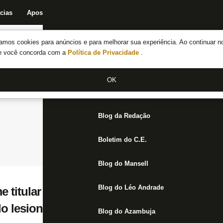
cias
Apostas
Fórum
Blog da Redação
Boletim do C.E.
Fechar menu principal
amos cookies para anúncios e para melhorar sua experiência. Ao continuar n
Notícias do Botafogo
te você concorda com a
Política de Privacidade
.
Fórum
OK
Jogos
Blog da Redação
Boletim do C.E.
Blog do Mansell
Blog do Léo Andrade
me titular do Botafogo após dois meses e m
o lesionado e afirma: ‘Me sinto 100%’
Blog do Azambuja