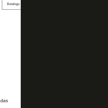
Botafogo
Paulinho
adas