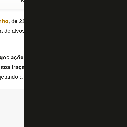
Siga o FogãoNET
no Google Discover
nho
, de 21 anos, do
Bayer Leverkusen (ALE)
, é m
ta de alvos do
Botafogo
, informa o repórter Venê C
gociações em curso, mas o jogador, cria da bas
itos traçados pela nova diretoria do Glorioso
, am
jetando a longo prazo.