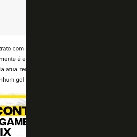
trato com o Bayer Leverkusen até junho do ano que
mente é estipulado em € 11 milhões (R$ 64 milhões
Na atual temporada, o jogador tem 20 jogos pelo cl
enhum gol marcado.