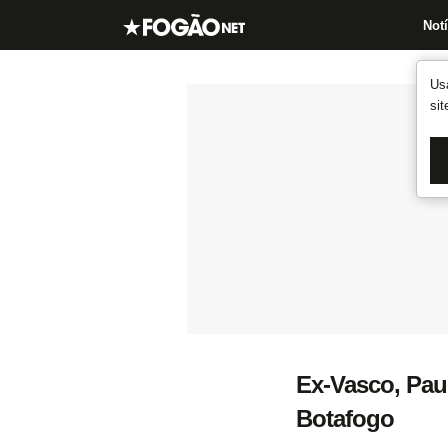
Notí
Us
si
Ex-Vasco, Paul
Botafogo