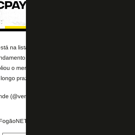
stá na lista do Botafogo é Paulinho, do Bayer Leve
damento, mas o atacante de 21 anos possui requisi
pliou o mercado de observação na busca por reforço
 longo prazo.
pic.twitter.com/2AiOhoOEKZ
nde (@venecasagrande)
February 26, 2022
ogãoNET e Twitter do repórter Venê Casagrande (O