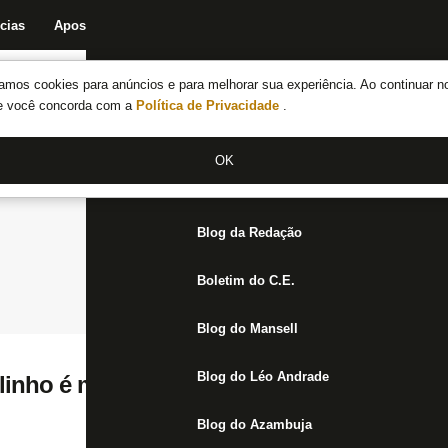
cias
Apostas
Fórum
Blog da Redação
Boletim do C.E.
Fechar menu principal
amos cookies para anúncios e para melhorar sua experiência. Ao continuar n
Notícias do Botafogo
te você concorda com a
Política de Privacidade
.
Fórum
OK
Jogos
Blog da Redação
Boletim do C.E.
Blog do Mansell
Blog do Léo Andrade
inho é mais um jogador na lista de possív
Blog do Azambuja