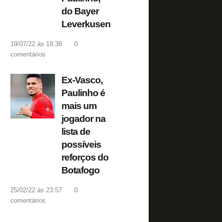
do Bayer
Leverkusen
19/07/22 às 18:38
0
comentários
Ex-Vasco,
Paulinho é
mais um
jogador na
lista de
possíveis
reforços do
Botafogo
25/02/22 às 23:57
0
comentários