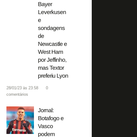
Bayer
Leverkusen
e
sondagens
de
Newcastle e
West Ham
por Jeffinho,
mas Textor
preferiu Lyon
28/01/23 às 23:58
0
comentários
Jornal:
Botafogo e
Vasco
podem