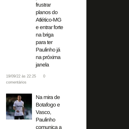
frustrar
planos do
Atlético-MG
e entrar forte
na briga
para ter
Paulinho já
na próxima
janela
19/09/22 às 22:25
0
comentários
Na mira de
Botafogo e
Vasco,
Paulinho
comunica a