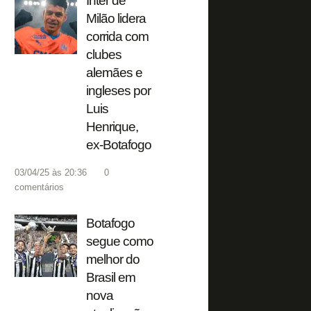
Inter de
Milão lidera
corrida com
clubes
alemães e
ingleses por
Luis
Henrique,
ex-Botafogo
03/04/25 às 20:36
0
comentários
Botafogo
segue como
melhor do
Brasil em
nova