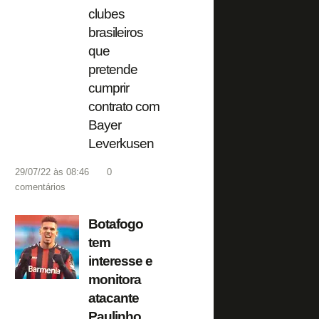
clubes
brasileiros
que
pretende
cumprir
contrato com
Bayer
Leverkusen
29/07/22 às 08:46
0
comentários
Botafogo
tem
interesse e
monitora
atacante
Paulinho,