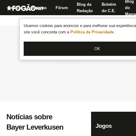
Blog
Blog da
Boletim
Notícias
Apostas
Fórum
do
Redação
do C.E.
Manse
Usamos cookies para anúncios e para melhorar sua experiência
site você concorda com a
Política de Privacidade
.
OK
Notícias sobre
Jogos
Bayer Leverkusen