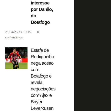
interesse
por Danilo,
do
Botafogo
21/04/26 às 10:15
0
comentários
Estafe de
Rodriguinho
nega acerto
com
Botafogo e
revela
negociações
com Ajax e
Bayer
Leverkusen