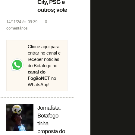
City, PSG e
outros; vote
14/11/24 às 09:39
0
comentários
Clique aqui para
entrar no canal e
receber notícias
do Botafogo no
canal do
FogãoNET
no
WhatsApp!
Jornalista:
Botafogo
tinha
proposta do