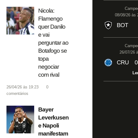
Campeo
Nicola:
08/08/26 às 
Flamengo
BOT
quer Danilo
e vai
perguntar ao
Campeo
Botafogo se
26/07/26 à
topa
CRU
0
negociar
Le
com rival
26/04/26 às 19:23
0
comentários
Bayer
Leverkusen
e Napoli
manifestam