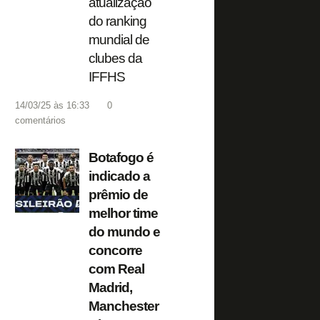
atualização
do ranking
mundial de
clubes da
IFFHS
14/03/25 às 16:33
0
comentários
Botafogo é
indicado a
prêmio de
melhor time
do mundo e
concorre
com Real
Madrid,
Manchester