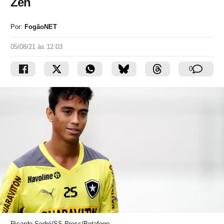
Zen
Por:
FogãoNET
05/08/21 às 12:03
0
Ricardo Sodré/SS Press/Botafogo