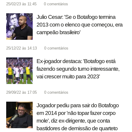
25/02/23 às 11:45
0
comentários
Julio Cesar: 'Se o Botafogo termina
2013 com o elenco que começou, era
campeão brasileiro'
25/12/22 às 14:13
0
comentários
Ex-jogador destaca: 'Botafogo está
fazendo segundo turno interessante,
vai crescer muito para 2023'
29/09/22 às 17:05
0
comentários
Jogador pediu para sair do Botafogo
em 2014 por 'não topar fazer corpo
mole', diz ex-dirigente, que conta
bastidores de demissão de quarteto