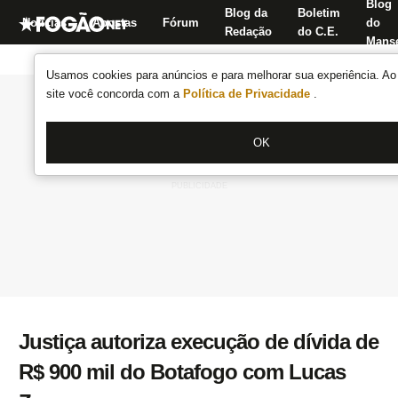
Blog
Blog da
Boletim
Notícias
Apostas
Fórum
do
Redação
do C.E.
Manse
Usamos cookies para anúncios e para melhorar sua experiência. Ao 
site você concorda com a
Política de Privacidade
.
OK
Justiça autoriza execução de dívida de
R$ 900 mil do Botafogo com Lucas