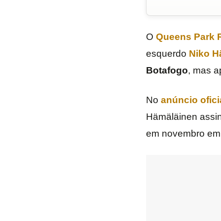
O
Queens Park 
esquerdo
Niko H
Botafogo
, mas a
No
anúncio ofici
Hämäläinen assino
em novembro em 