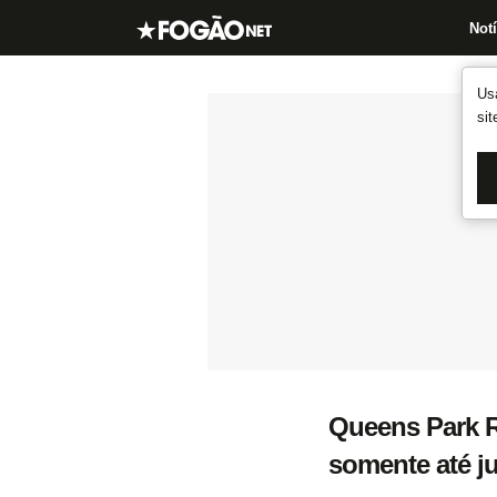
Notí
Us
si
Queens Park R
somente até j