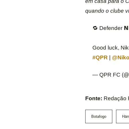
em casa para o C
quando o clube vi
🔁 Defender 𝗡𝗶
Good luck, Nik
#QPR
|
@Niko
— QPR FC (
Fonte:
Redação
Botafogo
Häm