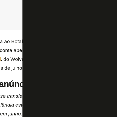
 ao Botafogo como solução para o problema da lat
 conta apenas com
Hugo
e
Jonathan Silva
–
Carli
l
, do Wolverhampton, está acertado, mas só chega
 de julho.
 anúncio do Queens Park Ran
e transferiu ao clube brasileiro Botafogo por empré
nlândia estará no Fogo até julho, com o QPR tendo 
o em junho. A primeira divisão do Brasil acontece de 