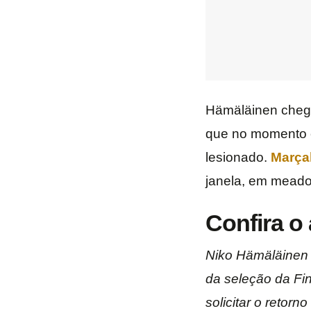
Hämäläinen chega
que no momento
lesionado.
Marça
janela, em meados
Confira o
Niko Hämäläinen s
da seleção da Fi
solicitar o retorn