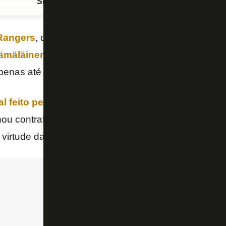
Siga o FogãoNET
no Google Discover
Rangers
, detentor dos direitos econômicos e federati
ämäläinen
, confirmou em seu site oficial o emprést
penas até julho, com opção de solicitar o retorno em
al feito pelo Botafogo nesta terça-feira
, o Glorios
u contrato até o fim da temporada brasileira, que e
virtude da Copa do Mundo do Qatar.