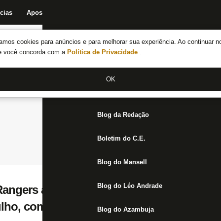
cias
Apostas
Fórum
Blog da Redação
Boletim do C.E.
Fechar menu principal
amos cookies para anúncios e para melhorar sua experiência. Ao continuar n
Notícias do Botafogo
te você concorda com a
Política de Privacidade
.
Fórum
OK
Jogos
Blog da Redação
Boletim do C.E.
Blog do Mansell
Blog do Léo Andrade
angers anuncia empréstimo de Hämäläine
ulho, com opção de retorno em junho
Blog do Azambuja