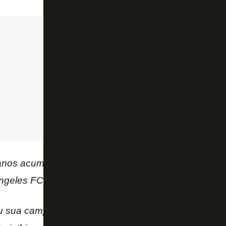
 anos acumulou recentemente empréstimos para D
ngeles FC, Kilmarnock e Los Angeles Galaxy.
u sua campanha na Série A no último domingo, com d