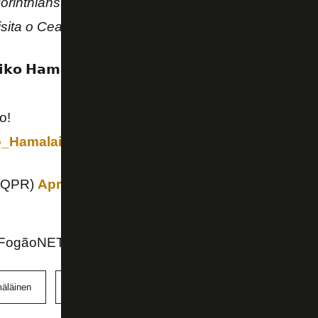
orinthians. Hämäläinen pode fazer sua estreia no p
sita o Ceará.
𝗸𝗼 𝗛𝗮𝗺𝗮𝗹𝗮𝗶𝗻𝗲𝗻 has joined Brazilian side Bota
o!
_Hamalainen
@QPR)
April 13, 2022
 FogãoNET
äläinen
Queens Park Rangers