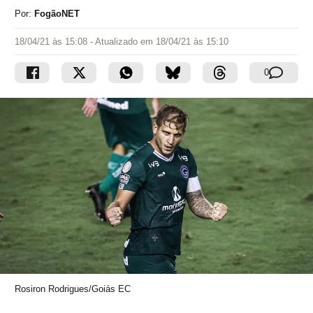
Por:
FogãoNET
18/04/21 às 15:08
- Atualizado em
18/04/21 às 15:10
0
Rosiron Rodrigues/Goiás EC