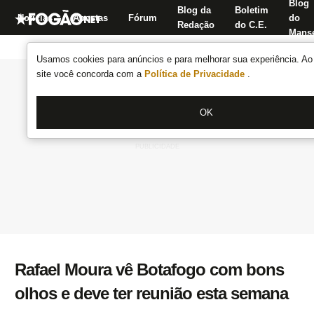
Blog
Blog da
Boletim
Notícias
Apostas
Fórum
do
Redação
do C.E.
Manse
Usamos cookies para anúncios e para melhorar sua experiência. Ao 
site você concorda com a
Política de Privacidade
.
OK
Rafael Moura vê Botafogo com bons
olhos e deve ter reunião esta semana