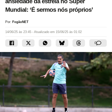
ansiedade da estreia no Super
Mundial: ‘É sermos nós próprios’
Por:
FogãoNET
14/06/25 às 23:45
- Atualizado em
15/06/25 às 01:02
0