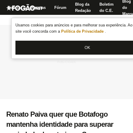
Blog
Blog da
Boletim
Notícias
Apostas
Fórum
do
Redação
do C.E.
Manse
Usamos cookies para anúncios e para melhorar sua experiência. Ao 
site você concorda com a
Política de Privacidade
.
OK
Renato Paiva quer que Botafogo
mantenha identidade para superar