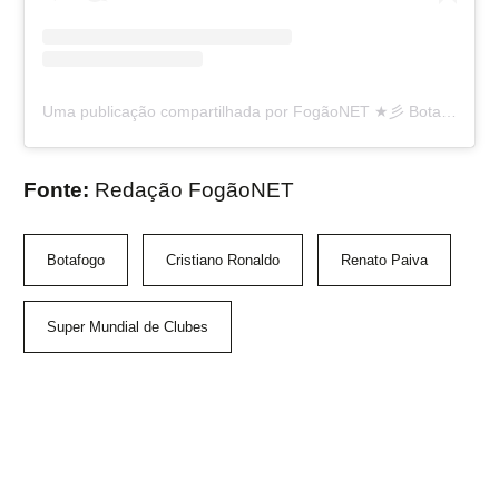
Uma publicação compartilhada por FogãoNET ★彡 Botafogo 👨🏽‍💻🔥 (@fogaonet)
Fonte:
Redação FogãoNET
Botafogo
Cristiano Ronaldo
Renato Paiva
Super Mundial de Clubes