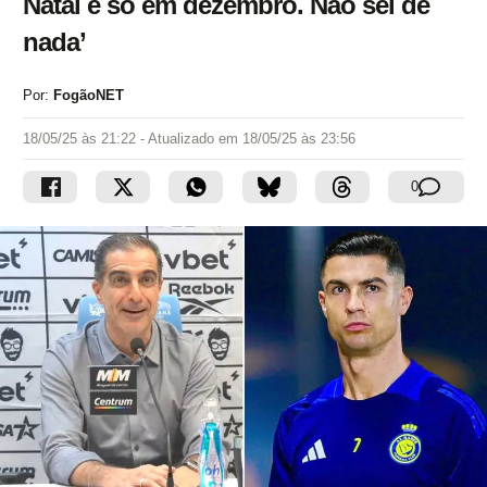
Natal é só em dezembro. Não sei de
nada’
Por:
FogãoNET
18/05/25 às 21:22
- Atualizado em
18/05/25 às 23:56
0