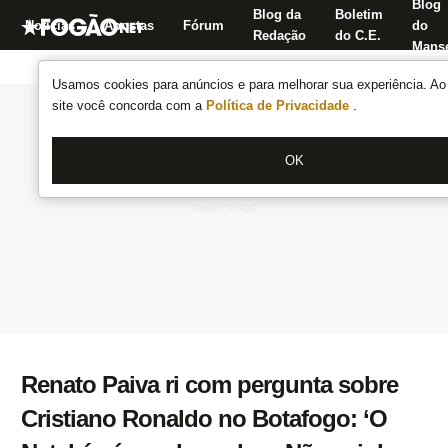
Blog
Blog da
Boletim
Notícias
Apostas
Fórum
do
Redação
do C.E.
Manse
Usamos cookies para anúncios e para melhorar sua experiência. Ao 
site você concorda com a
Política de Privacidade
.
OK
Renato Paiva ri com pergunta sobre
Cristiano Ronaldo no Botafogo: ‘O