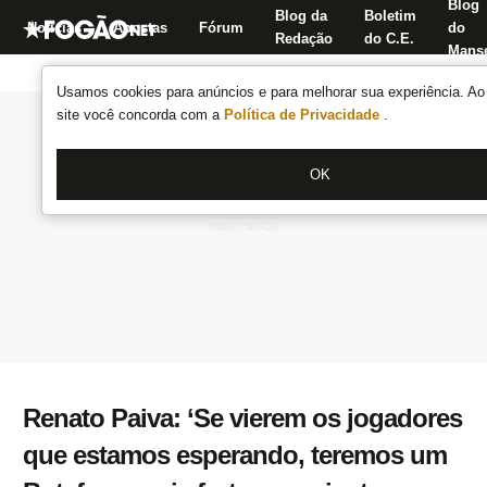
Blog
Blog da
Boletim
Notícias
Apostas
Fórum
do
Redação
do C.E.
Manse
Usamos cookies para anúncios e para melhorar sua experiência. Ao 
site você concorda com a
Política de Privacidade
.
OK
Renato Paiva: ‘Se vierem os jogadores
que estamos esperando, teremos um