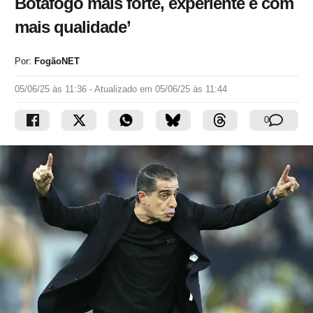
Botafogo mais forte, experiente e com
mais qualidade’
Por:
FogãoNET
05/06/25 às 11:36
- Atualizado em
05/06/25 às 11:44
0