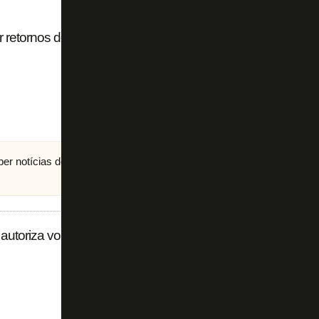
r retornos de Cícero e Pedro Raul após Covid-19
eber notícias do Botafogo no
canal do FogãoNET
no
utoriza volta de público (!) nos jogos de futebol