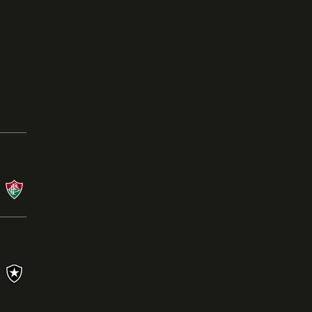
Campeonato Brasileiro
08/08/26 às 21:00 - Nilton Santos
BOT
X
FLU
Campeonato Brasileiro
26/07/26 às 16:00 - Mineirão
CRU
0
X
1
BOT
Ler a crônica
s