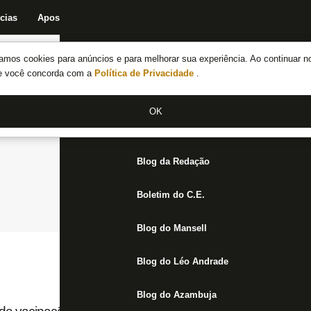
cias
Apostas
Fórum
Blog da Redação
Boletim do C.E.
Fechar menu principal
amos cookies para anúncios e para melhorar sua experiência. Ao continuar n
Notícias do Botafogo
te você concorda com a
Política de Privacidade
.
Fórum
OK
Jogos
Blog da Redação
Boletim do C.E.
Blog do Mansell
Blog do Léo Andrade
Blog do Azambuja