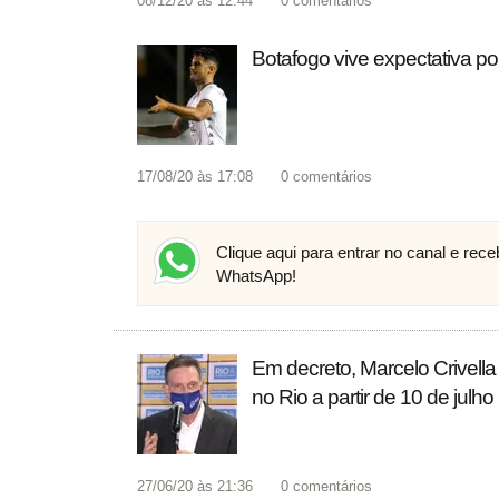
08/12/20 às 12:44
0
comentários
Botafogo vive expectativa po
17/08/20 às 17:08
0
comentários
Clique aqui para entrar no canal e rec
WhatsApp!
Em decreto, Marcelo Crivella a
no Rio a partir de 10 de julho
27/06/20 às 21:36
0
comentários