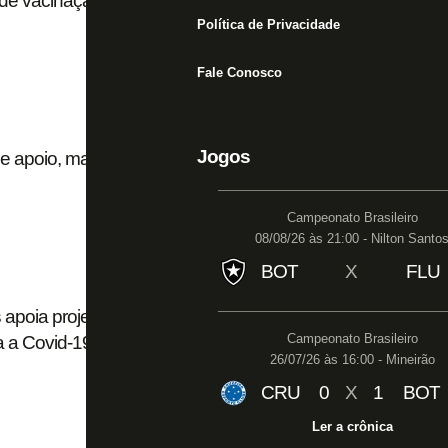
le de vacinação contra Covid-19 para acesso em
Política de Privacidade
Fale Conosco
Jogos
 apoio, mas precisa criar formas de a torcida
Campeonato Brasileiro
08/08/26 às 21:00 - Nilton Santo
BOT
X
FLU
apoia projeto da Centrum que visa fazer estádio
Campeonato Brasileiro
a a Covid-19
26/07/26 às 16:00 - Mineirão
CRU
0
X
1
BOT
Ler a crônica