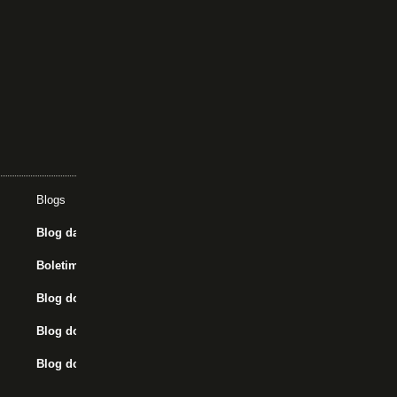
Acesse nossas
redes sociais
Blogs
Assunt
Blog da Redação
John T
Boletim do C.E.
Libert
Blog do Mansell
Blog do Léo Andrade
Blog do Azambuja