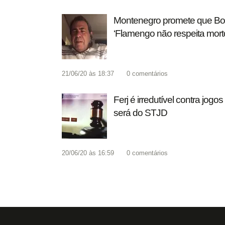
Montenegro promete que Botafo
‘Flamengo não respeita mort
21/06/20 às 18:37
0
comentários
Ferj é irredutível contra jog
será do STJD
20/06/20 às 16:59
0
comentários