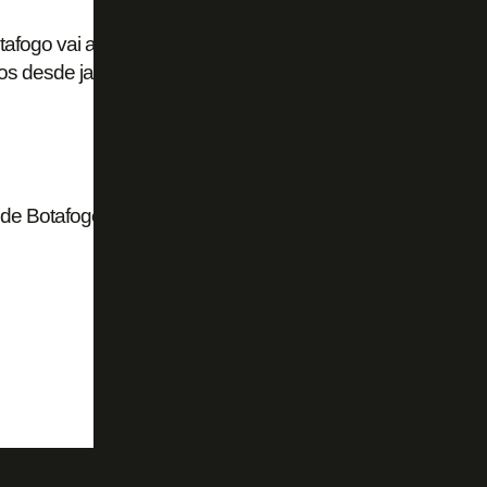
go vai até últimas instâncias e critica:
os desde janeiro de 2019’
os de Botafogo e Fluminense em julho; decisão