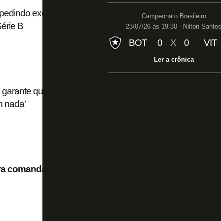
a pedindo exclusão, e Flamengo pode fazer
Campeonato Brasileiro
érie B
23/07/26 às 19:30 - Nilton Santo
BOT
0
X
0
VIT
Ler a crônica
 e garante que petição para não haver
m nada’
ra comandar Botafogo contra o São Paulo