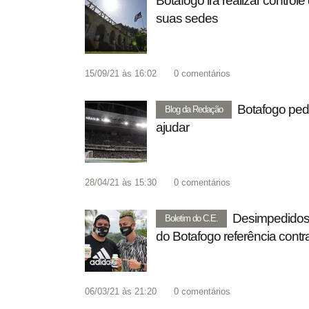
Botafogo irá realizar contro
suas sedes
15/09/21 às 16:02
0
comentários
Botafogo pede
Blog da Redação
ajudar
28/04/21 às 15:30
0
comentários
Desimpedidos 
Boletim do C.E.
do Botafogo referência contr
06/03/21 às 21:20
0
comentários