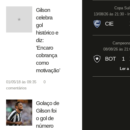
Copa Sul
Gilson
13/08/26 às 21:30 - I
celebra
CIE
gol
histórico e
diz:
Campeonat
‘Encaro
08/08/26 às 21:
cobrança
BOT
1
como
Ler a
motivação’
01/05/18 às 09:35
0
comentários
Golaço de
Gilson foi
o gol de
número