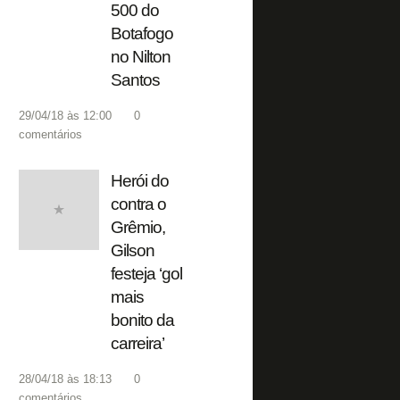
500 do
Botafogo
no Nilton
Santos
29/04/18 às 12:00
0
comentários
Herói do
contra o
Grêmio,
Gilson
festeja ‘gol
mais
bonito da
carreira’
28/04/18 às 18:13
0
comentários