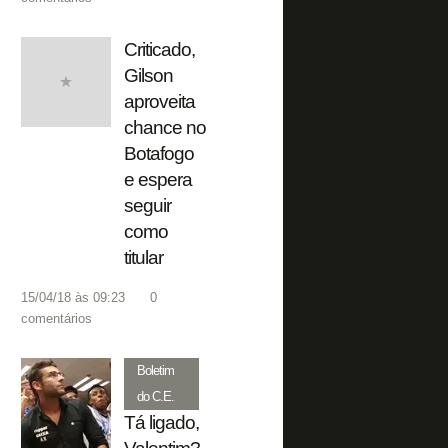
Criticado,
Gilson
aproveita
chance no
Botafogo
e espera
seguir
como
titular
15/04/18 às 09:23
0
comentários
Boletim
do C.E.
Tá ligado,