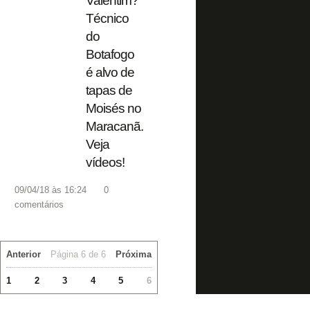
Valentim?
Técnico
do
Botafogo
é alvo de
tapas de
Moisés no
Maracanã.
Veja
vídeos!
09/04/18 às 16:24
0
comentários
Anterior
Página 6 de 6
Próxima
1
2
3
4
5
6