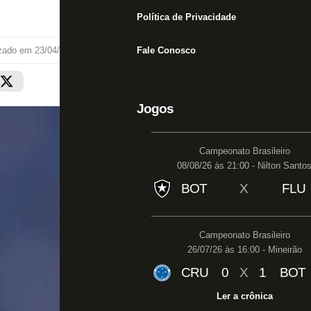
Política de Privacidade
izado em
23/04/20 às 13:02
Fale Conosco
Jogos
Campeonato Brasileiro
08/08/26 às 21:00 - Nilton Santo
BOT
X
FLU
Campeonato Brasileiro
26/07/26 às 16:00 - Mineirão
CRU
0
X
1
BOT
Ler a crônica