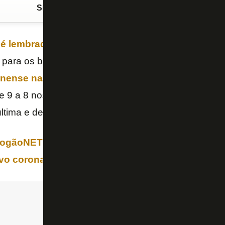
Siga o FogãoNET
no Google Discover
l é lembrado pelo título estadual de 2010
, mas em 
l para os botafoguenses. No
Estádio Nilton Santos
inense
na semifinal do
Campeonato Carioca
, com
 9 a 8 nos pênaltis. Até aí, tudo normal. O atípico f
ltima e decisiva cobrança.