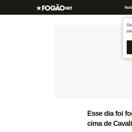
Notí
Us
si
Esse dia foi f
cima de Cavali