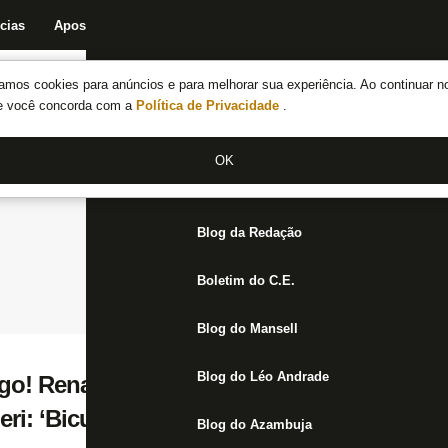
cias
Apostas
Fórum
Blog da Redação
Boletim do C.E.
Fechar menu principal
amos cookies para anúncios e para melhorar sua experiência. Ao continuar n
Notícias do Botafogo
te você concorda com a
Política de Privacidade
.
Fórum
OK
Jogos
Blog da Redação
Boletim do C.E.
Blog do Mansell
Blog do Léo Andrade
ogo! Renan relembra gol de pênalti pelo B
eri: ‘Bicuda para dentro’
Blog do Azambuja