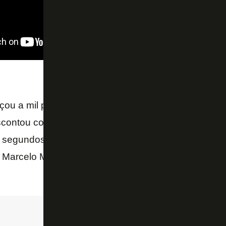
u a mil por hora e abriu 2 a 0, com gols de Fernand
contou com Jean, de pênalti. O Botafogo despencou
 segundos de jogo, fez duas substituições por lesão 
, Marcelo Mattos, Carleto e Luís Ricardo terminaram 