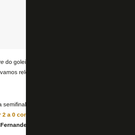
ve
do goleiro Renan com o preparador
Flavio Teniu
a, vamos relembrar esse jogo no “
Esse dia foi fogo
“.
a semifinal foi no Maracanã. O Botafogo teve dificuld
 2 a 0 com dois gols de Fred
, mas encontrou um g
.
Fernandes
lançou e
Willian
Arão
descontou para 2