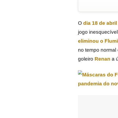
O
dia 18 de abri
jogo inesquecíve
eliminou o
Flum
no tempo normal e
goleiro
Renan
a ú