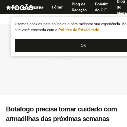
Blog
Blog da
Boletim
Notícias
Apostas
Fórum
do
Redação
do C.E.
Manse
Usamos cookies para anúncios e para melhorar sua experiência. Ao 
site você concorda com a
Política de Privacidade
.
OK
Botafogo precisa tomar cuidado com
armadilhas das próximas semanas