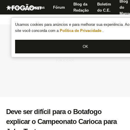
Blog
Blog da
Boletim
Notícias
Apostas
Fórum
do
Redação
do C.E.
Manse
Usamos cookies para anúncios e para melhorar sua experiência. Ao 
site você concorda com a
Política de Privacidade
.
OK
Deve ser difícil para o Botafogo
explicar o Campeonato Carioca para