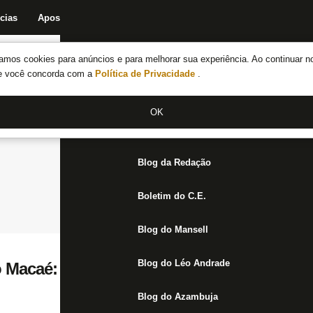
cias
Apostas
Fórum
Blog da Redação
Boletim do C.E.
Fechar menu principal
amos cookies para anúncios e para melhorar sua experiência. Ao continuar n
Notícias do Botafogo
te você concorda com a
Política de Privacidade
.
Fórum
OK
Jogos
Blog da Redação
Boletim do C.E.
Blog do Mansell
Blog do Léo Andrade
o Macaé: precisamos falar de Pedro Castro
Blog do Azambuja