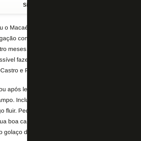
Siga o FogãoNET
no Google Discover
u o Macaé na última rodada do Campeonato Carioca
gação contra um time que está rebaixado e com os s
tro meses. Tanto que os jogadores sentaram em ca
sível fazer algumas observações. Por isso precisam
Castro e PV.
ou após lesão muscular. E com o retorno dele se vi
po. Inclusive permitindo que Ricardinho tivesse ma
go fluir. Pedro Castro não só organizou o time com
a boa capacidade de finalização abrindo o caminho 
 golaço de falta contra o Moto Club pela Copa do Br