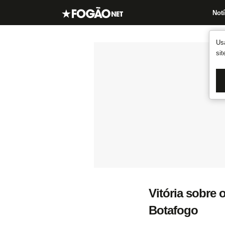
Notí
Us
si
Vitória sobre 
Botafogo