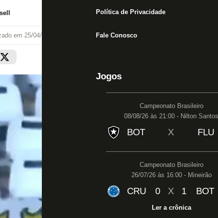
Política de Privacidade
ell
izado em
25/04/21 às 20:08
Fale Conosco
Jogos
Campeonato Brasileiro
08/08/26 às 21:00 - Nilton Santo
BOT
X
FLU
Campeonato Brasileiro
26/07/26 às 16:00 - Mineirão
CRU
0
X
1
BOT
Ler a crônica