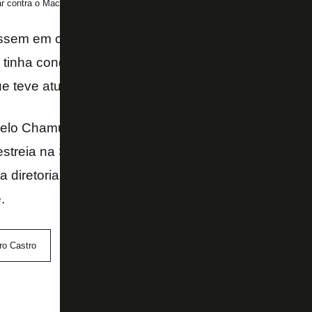
r contra o Macaé (Foto: Vitor Silva/Botafogo)
ssem em campo contra o ABC talvez a história tivess
tinha condições porque estava lesionado. PV foi pr
e teve atuação patética. Que sirva de lição para C
celo Chamusca, que ele use bem a Taça Rio para en
streia na Série B. Terá mais de um mês antes da es
a diretoria também precisa entregar logo os reforç
.
ro Castro