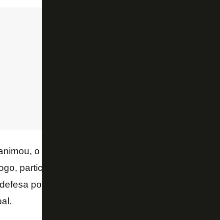
nimou, o que dizer que PV. O lateral-esquerdo foi o
fogo, participando da jogada dos dois gols. Eficiente
fesa por conta do excelente preparo físico. Agora vai
al.