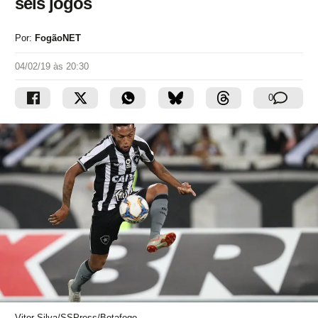
seis jogos
Por:
FogãoNET
04/02/19 às 20:30
0
Vitor Silva/SSPress/Botafogo