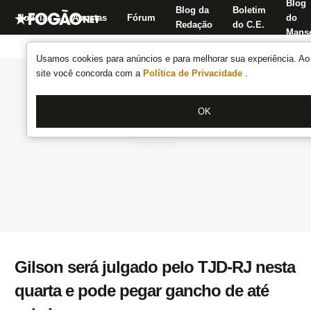
Blog
Blog da
Boletim
Notícias
Apostas
Fórum
do
Redação
do C.E.
Manse
Usamos cookies para anúncios e para melhorar sua experiência. Ao 
site você concorda com a
Política de Privacidade
.
OK
Gilson será julgado pelo TJD-RJ nesta
quarta e pode pegar gancho de até