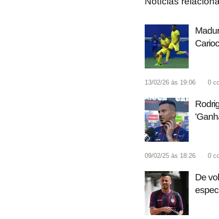
Notícias relacion
Madure
Cario
13/02/26 às 19:06
0
c
Rodrig
'Ganha
09/02/25 às 18:26
0
c
De vol
especi