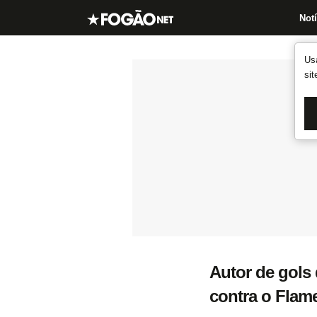
Notí
Us
si
Autor de gols 
contra o Flam