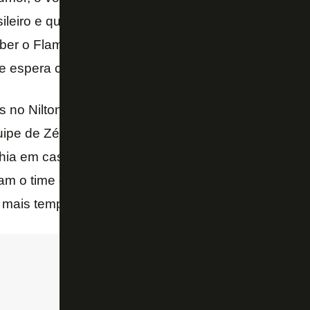
leiro e que gols — feitos de qualquer maneira — s
eber o Flamengo neste sábado apenas quatro pontos
e espera conseguir valer sua força jogando em casa
s no Nilton Santos ainda não foram esquecidos. Ant
uipe de Zé Ricardo veio de empates contra São Paul
hia em casa. Resultados que, se tivessem sido mais
iam o time em outro patamar. Restando seis rodadas 
á mais tempo para perder chances de se afastar do Z