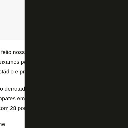
feito nosso dever de casa, escaparíamos dessa si
deixamos passar — comentou Lindoso: — Agora, tem
stádio e precisamos cumprir o nosso papel.
o derrotado apenas duas vezes no Nilton Santos, o
mpates em casa e faz apenas a14º melhor campan
com 28 pontos somados em 16 partidas.
ne