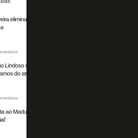
adas
ira elimina Boavista e espera Botafogo ou Flamengo nas 
ca
omentários
o Lindoso destaca 'ter história' no Botafogo e no Madureira 
mos do atual campeão da Libertadores e do Brasileiro'
omentários
ta ao Madureira, Rodrigo Lindoso celebra reencontro com 
al’