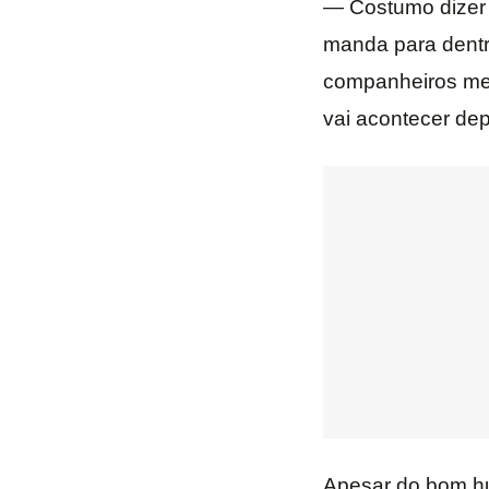
— Costumo dizer 
manda para dentr
companheiros me z
vai acontecer dep
Apesar do bom hu