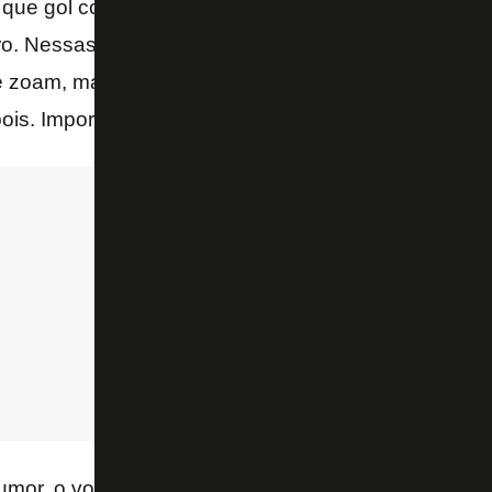
que gol contra é quando a bola não toca em ningué
o. Nessas duas eu toquei primeiro — defendeu-se 
oam, mas eu tomei a iniciativa de estar ali, o que 
ois. Importante que está anotado lá que o gol foi meu
mor, o volante sabe que o Alvinegro vive momento 