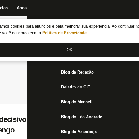
cias
Apostas
Fórum
Blog da Redação
Boletim do C.E.
Fechar menu principal
amos cookies para anúncios e para melhorar sua experiência. Ao continuar n
Notícias do Botafogo
te você concorda com a
Política de Privacidade
.
Fórum
OK
Jogos
Blog da Redação
Boletim do C.E.
Blog do Mansell
Blog do Léo Andrade
decisivos para o Botafogo, Rodrigo Lindos
engo
Blog do Azambuja