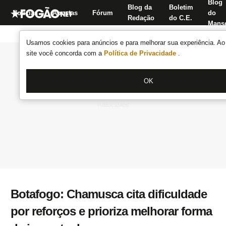
Blog
Blog da
Boletim
Notícias
Apostas
Fórum
do
Redação
do C.E.
Manse
Usamos cookies para anúncios e para melhorar sua experiência. Ao 
site você concorda com a
Política de Privacidade
.
OK
Botafogo: Chamusca cita dificuldade
por reforços e prioriza melhorar forma