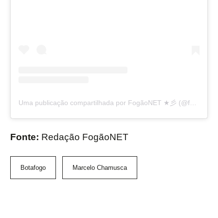
Uma publicação compartilhada por FogãoNET ★彡 (@fogaonet)
Fonte:
Redação FogãoNET
Botafogo
Marcelo Chamusca