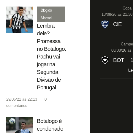
Copa 
Blog do
13/08/26 às 21:30
Mansell
CIE
Lembra
dele?
Promessa
Campeo
no Botafogo,
08/08/26 às 
Pachu vai
BOT
jogar na
Le
Segunda
Divisão de
Portugal
29/06/21 às 22:13
0
comentários
Botafogo é
condenado