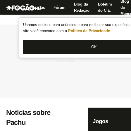
Blog
Blog da
Boletim
Notícias
Apostas
Fórum
do
Redação
do C.E.
Manse
Usamos cookies para anúncios e para melhorar sua experiência
site você concorda com a
Política de Privacidade
.
OK
Notícias sobre
Jogos
Pachu