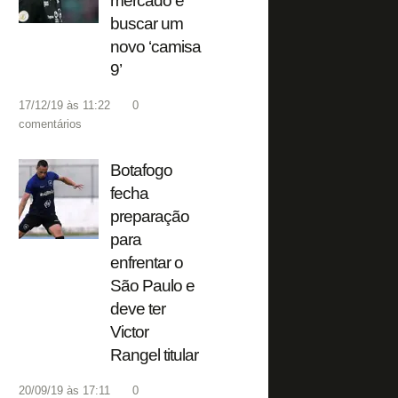
mercado é
buscar um
novo ‘camisa
9’
17/12/19 às 11:22
0
comentários
Botafogo
fecha
preparação
para
enfrentar o
São Paulo e
deve ter
Victor
Rangel titular
20/09/19 às 17:11
0