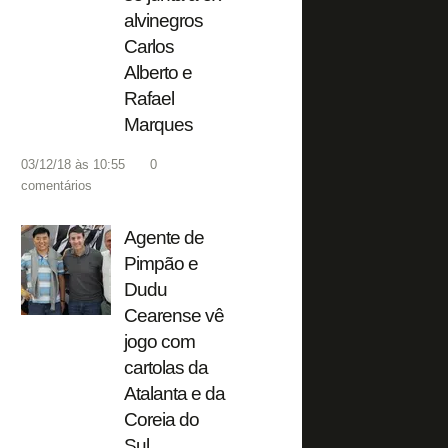
alvinegros
Carlos
Alberto e
Rafael
Marques
03/12/18 às 10:55
0
comentários
Agente de
Pimpão e
Dudu
Cearense vê
jogo com
cartolas da
Atalanta e da
Coreia do
Sul