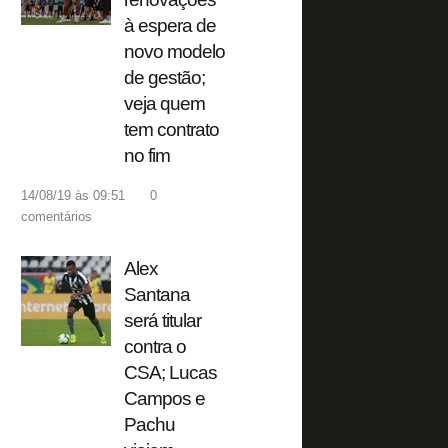
à espera de
novo modelo
de gestão;
veja quem
tem contrato
no fim
14/08/19 às 09:51
0
comentários
Alex
Santana
será titular
contra o
CSA; Lucas
Campos e
Pachu