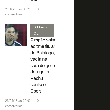
21/10/18 às 08:24
0
comentários
Boletim do
C.E.
Pimpão volta
ao time titular
do Botafogo,
vacila na
cara do gol e
dá lugar a
Pachu
contra o
Sport
23/04/18 às 22:02
0
comentários