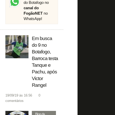
do Botafogo no
canal do
FogãoNET
no
WhatsApp!
Em busca
do 9 no
Botafogo,
Barroca testa
Tanque e
Pachu, após
Victor
Rangel
19/09/19 às 16:56
0
comentários
Blog da