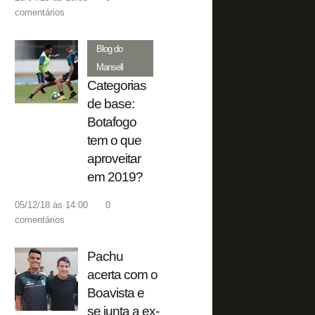
comentários
Blog do
Mansell
Categorias
de base:
Botafogo
tem o que
aproveitar
em 2019?
05/12/18 às 14:00
0
comentários
Pachu
acerta com o
Boavista e
se junta a ex-