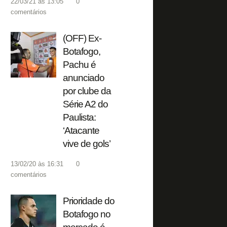
22/03/21 às 13:05
0
comentários
(OFF) Ex-
Botafogo,
Pachu é
anunciado
por clube da
Série A2 do
Paulista:
‘Atacante
vive de gols’
13/02/20 às 16:31
0
comentários
Prioridade do
Botafogo no