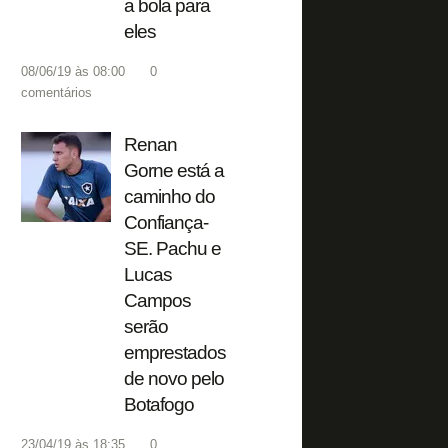
a bola para
eles
08/06/19 às 08:00
0
comentários
Renan
Gorne está a
caminho do
Confiança-
SE. Pachu e
Lucas
Campos
serão
emprestados
de novo pelo
Botafogo
23/04/19 às 18:35
0