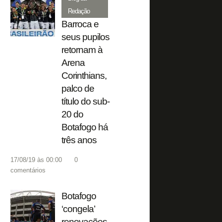
Redação
Barroca e
seus pupilos
retornam à
Arena
Corinthians,
palco de
título do sub-
20 do
Botafogo há
três anos
17/08/19 às 00:00
0
comentários
Botafogo
‘congela’
renovações