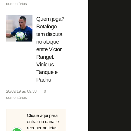
comentários
Quem joga?
Botafogo
tem disputa
no ataque
entre Victor
Rangel,
Vinícius
Tanque e
Pachu
20/09/19 às 09:33
0
comentários
Clique aqui para
entrar no canal e
receber notícias