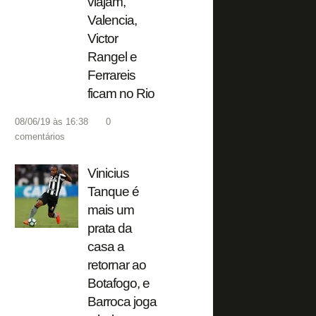
viajam,
Valencia,
Victor
Rangel e
Ferrareis
ficam no Rio
08/06/19 às 16:38
0
comentários
Vinicius
Tanque é
mais um
prata da
casa a
retornar ao
Botafogo, e
Barroca joga