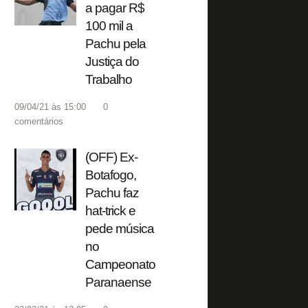
a pagar R$
100 mil a
Pachu pela
Justiça do
Trabalho
09/04/21 às 15:00
0
comentários
(OFF) Ex-
Botafogo,
Pachu faz
hat-trick e
pede música
no
Campeonato
Paranaense