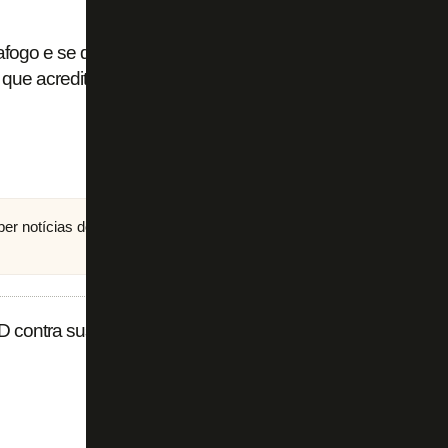
afogo e se diz tranquilo após suspensão: ‘Tenho
 que acredito’
eber notícias do Botafogo no
canal do FogãoNET
no
JD contra suspensão de Paulo Autuori