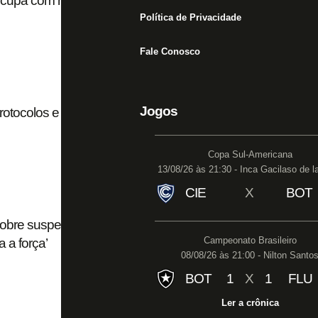
ocupa com rumo do futebol carioca: ‘Os sinais são
Política de Privacidade
Fale Conosco
Jogos
rotocolos e previsão de volta de público: ‘Acho
Copa Sul-Americana
13/08/26 às 21:30 - Inca Gacilaso de l
CIE
X
BOT
 sobre suspensão imposta por TJD e Ferj: ‘Quando
Campeonato Brasileiro
 a força’
08/08/26 às 21:00 - Nilton Santo
BOT
1
X
1
FLU
Ler a crônica