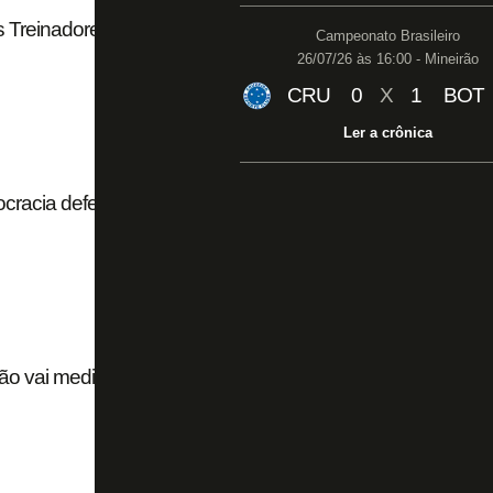
 Treinadores repudiam punição e prestam apoio
Campeonato Brasileiro
26/07/26 às 16:00 - Mineirão
CRU
0
X
1
BOT
Ler a crônica
cracia defende Autuori e vê punição
ão vai medir esforços’ para defender Paulo