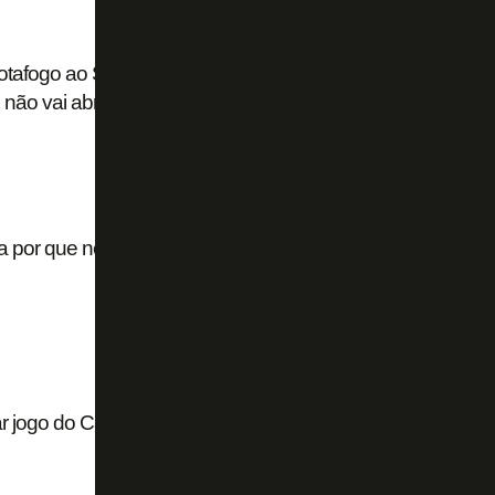
Botafogo ao STJD, agradece mobilização da
o não vai abrir segunda
a por que negou pedidos de Botafogo e
ar jogo do Carioca e vai entrar com ação no STJD