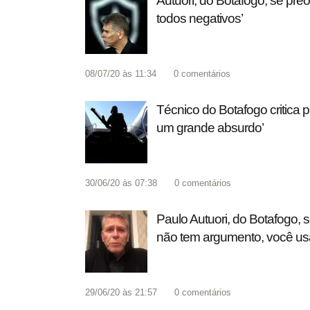
Autuori, do Botafogo, se pre
todos negativos’
08/07/20 às 11:34
0
comentários
Técnico do Botafogo critica p
um grande absurdo’
30/06/20 às 07:38
0
comentários
Paulo Autuori, do Botafogo,
não tem argumento, você usa
29/06/20 às 21:57
0
comentários