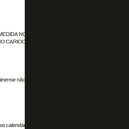
DIDA NO TJD PARA TER 10 DIAS DE
NO CARIOCA
minense não entraram com ação e explica
se calendário for mantido: ‘Não há condições de