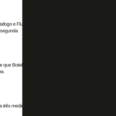
fogo e Fluminense para adiar jogos e obriga
a segunda
 que Botafogo seja obrigado a abrir o Estádio
ra
a três medidas inominadas acerca da volta do