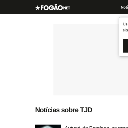
Notí
Us
si
Notícias sobre TJD