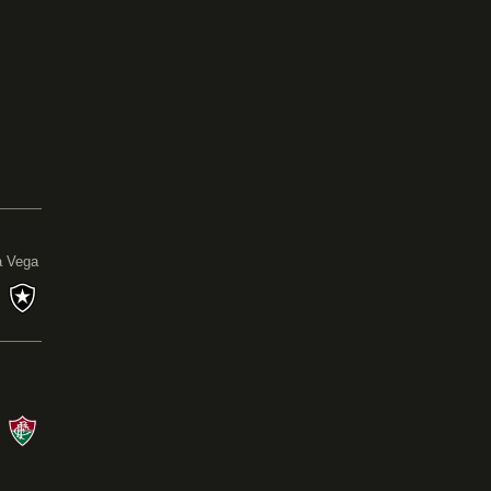
Copa Sul-Americana
13/08/26 às 21:30 - Inca Gacilaso de la Vega
CIE
X
BOT
Campeonato Brasileiro
08/08/26 às 21:00 - Nilton Santos
BOT
1
X
1
FLU
Ler a crônica
a Vega
s