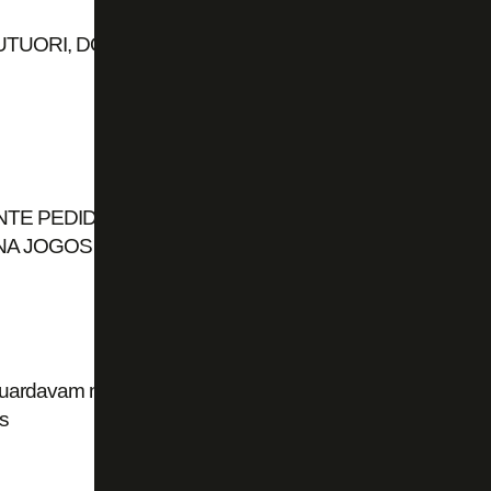
TUORI, DO BOTAFOGO, POR CRÍTICAS À
NTE PEDIDOS DE BOTAFOGO E
NA JOGOS A PARTIR DE DOMINGO
guardavam negativa do TJD e argumentam no
s