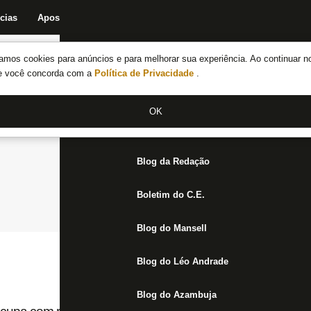
cias
Apostas
Fórum
Blog da Redação
Boletim do C.E.
Fechar menu principal
amos cookies para anúncios e para melhorar sua experiência. Ao continuar n
Notícias do Botafogo
te você concorda com a
Política de Privacidade
.
Fórum
OK
Jogos
Blog da Redação
Boletim do C.E.
Blog do Mansell
Blog do Léo Andrade
Blog do Azambuja