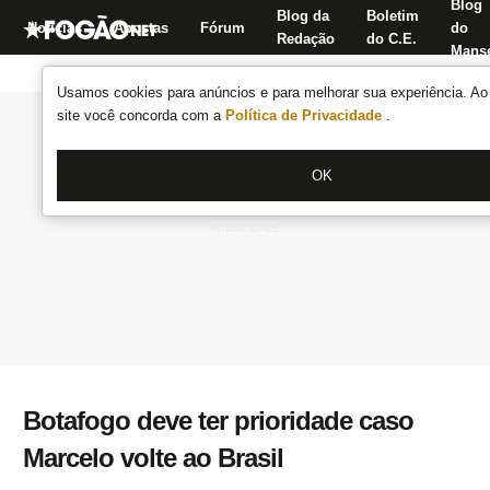
Blog
Blog da
Boletim
Notícias
Apostas
Fórum
do
Redação
do C.E.
Manse
Usamos cookies para anúncios e para melhorar sua experiência. Ao 
site você concorda com a
Política de Privacidade
.
OK
Botafogo deve ter prioridade caso
Marcelo volte ao Brasil