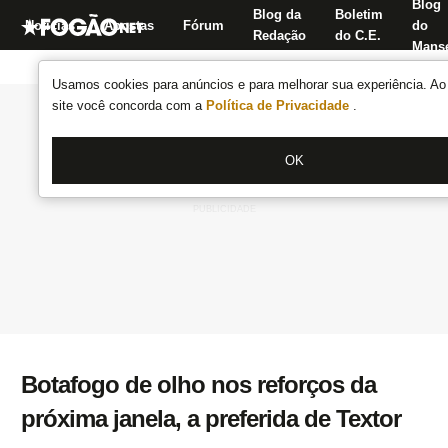
Blog
Blog da
Boletim
Notícias
Apostas
Fórum
do
Redação
do C.E.
Manse
Usamos cookies para anúncios e para melhorar sua experiência. Ao 
site você concorda com a
Política de Privacidade
.
OK
Botafogo de olho nos reforços da
próxima janela, a preferida de Textor