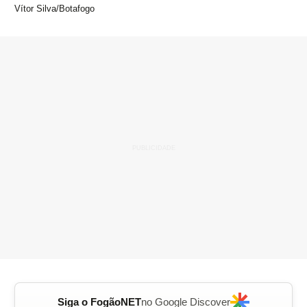
Vítor Silva/Botafogo
Siga o FogãoNET
no Google Discover