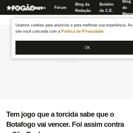
Blog
Blog da
Boletim
Notícias
Apostas
Fórum
do
Redação
do C.E.
Manse
Usamos cookies para anúncios e para melhorar sua experiência. Ao 
site você concorda com a
Política de Privacidade
.
OK
Tem jogo que a torcida sabe que o
Botafogo vai vencer. Foi assim contra