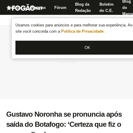
Blog
Blog da
Boletim
Notícias
Apostas
Fórum
do
Redação
do C.E.
Manse
Usamos cookies para anúncios e para melhorar sua experiência. Ao 
site você concorda com a
Política de Privacidade
.
OK
Gustavo Noronha se pronuncia após
saída do Botafogo: ‘Certeza que fiz o