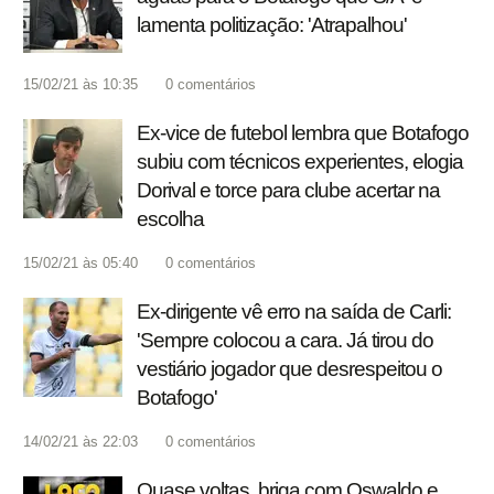
lamenta politização: 'Atrapalhou'
15/02/21 às 10:35
0
comentários
Ex-vice de futebol lembra que Botafogo
subiu com técnicos experientes, elogia
Dorival e torce para clube acertar na
escolha
15/02/21 às 05:40
0
comentários
Ex-dirigente vê erro na saída de Carli:
'Sempre colocou a cara. Já tirou do
vestiário jogador que desrespeitou o
Botafogo'
14/02/21 às 22:03
0
comentários
Quase voltas, briga com Oswaldo e