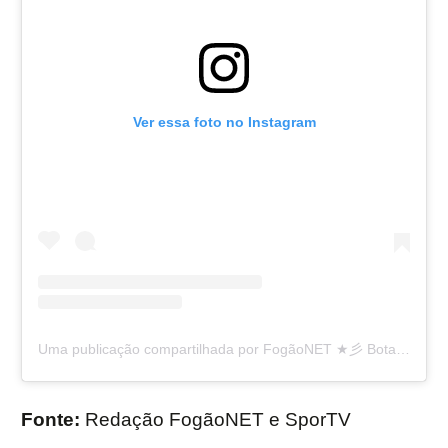
Ver essa foto no Instagram
Uma publicação compartilhada por FogãoNET ★彡 Botafogo FR 👨🏽‍💻🔥 (@fogaonet)
Fonte:
Redação FogãoNET e SporTV