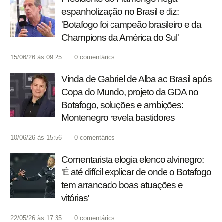
espanholização no Brasil e diz:
'Botafogo foi campeão brasileiro e da
Champions da América do Sul'
15/06/26 às 09:25
0
comentários
Vinda de Gabriel de Alba ao Brasil após
Copa do Mundo, projeto da GDA no
Botafogo, soluções e ambições:
Montenegro revela bastidores
10/06/26 às 15:56
0
comentários
Comentarista elogia elenco alvinegro:
'É até difícil explicar de onde o Botafogo
tem arrancado boas atuações e
vitórias'
22/05/26 às 17:35
0
comentários