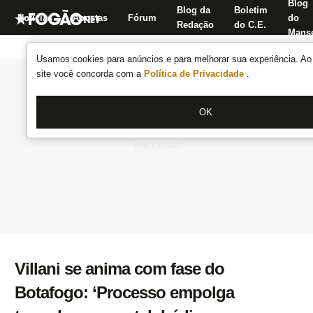
Blog
Blog da
Boletim
Notícias
Apostas
Fórum
do
Redação
do C.E.
Manse
Usamos cookies para anúncios e para melhorar sua experiência. Ao 
site você concorda com a
Política de Privacidade
.
OK
Villani se anima com fase do
Botafogo: ‘Processo empolga