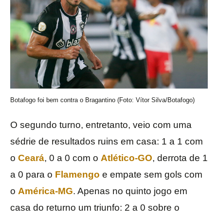
Botafogo foi bem contra o Bragantino (Foto: Vítor Silva/Botafogo)
O segundo turno, entretanto, veio com uma
sédrie de resultados ruins em casa: 1 a 1 com
o
Ceará
, 0 a 0 com o
Atlético-GO
, derrota de 1
a 0 para o
Flamengo
e empate sem gols com
o
América-MG
. Apenas no quinto jogo em
casa do returno um triunfo: 2 a 0 sobre o