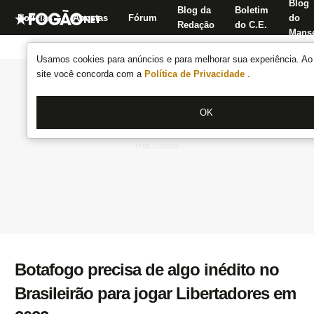
Blog
Blog da
Boletim
Notícias
Apostas
Fórum
do
Redação
do C.E.
Manse
Usamos cookies para anúncios e para melhorar sua experiência. Ao 
site você concorda com a
Política de Privacidade
.
OK
Botafogo precisa de algo inédito no
Brasileirão para jogar Libertadores em