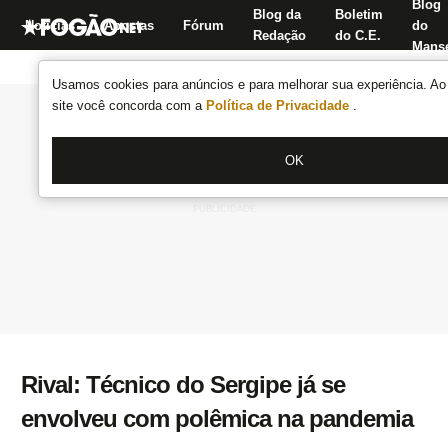
Blog
Blog da
Boletim
Notícias
Apostas
Fórum
do
Redação
do C.E.
Manse
Usamos cookies para anúncios e para melhorar sua experiência. Ao 
site você concorda com a
Política de Privacidade
.
OK
Rival: Técnico do Sergipe já se
envolveu com polêmica na pandemia