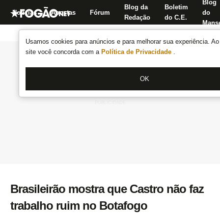
Blog
Blog da
Boletim
Notícias
Apostas
Fórum
do
Redação
do C.E.
Manse
Usamos cookies para anúncios e para melhorar sua experiência. Ao 
site você concorda com a
Política de Privacidade
.
OK
Brasileirão mostra que Castro não faz
trabalho ruim no Botafogo