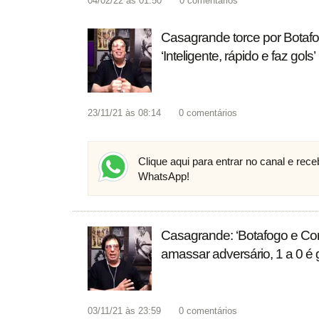
04/02/22 às 01:50
0
comentários
Casagrande torce por Botafog
‘Inteligente, rápido e faz gols’
23/11/21 às 08:14
0
comentários
Clique aqui para entrar no canal e rec
WhatsApp!
Casagrande: ‘Botafogo e Corit
amassar adversário, 1 a 0 é 
03/11/21 às 23:59
0
comentários