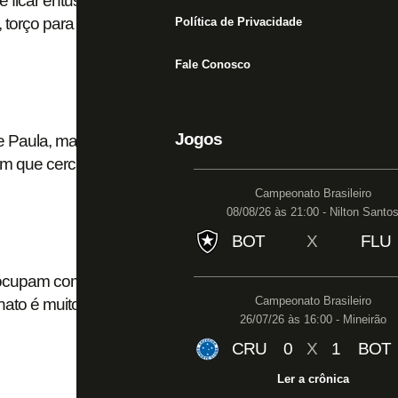
e ficar entusiasmada. Sou apaixonado pelo
, torço para que monte grande equipe
Política de Privacidade
Fale Conosco
Jogos
 Paula, mas alerta: ‘Preocupa o lado
m que cercá-lo’
Campeonato Brasileiro
08/08/26 às 21:00 - Nilton Santo
BOT
X
FLU
cupam com início do Botafogo no Brasileiro em
Campeonato Brasileiro
o é muito traiçoeiro’
26/07/26 às 16:00 - Mineirão
CRU
0
X
1
BOT
Ler a crônica