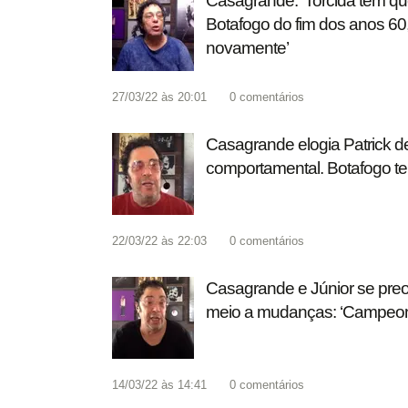
Casagrande: ‘Torcida tem qu
Botafogo do fim dos anos 60
novamente’
27/03/22 às 20:01
0
comentários
Casagrande elogia Patrick de
comportamental. Botafogo te
22/03/22 às 22:03
0
comentários
Casagrande e Júnior se preo
meio a mudanças: ‘Campeonat
14/03/22 às 14:41
0
comentários