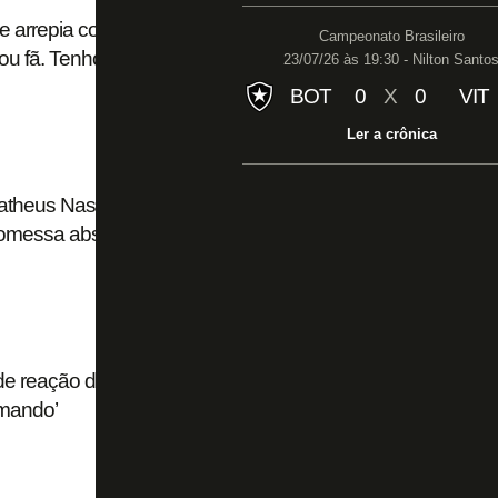
 arrepia com anúncio da SAF e enaltece
Campeonato Brasileiro
ou fã. Tenho certeza que a camisa vai voltar a ter
23/07/26 às 19:30 - Nilton Santo
BOT
0
X
0
VIT
Ler a crônica
atheus Nascimento a Mendonça e Casagrande e
Promessa absurda’
e reação do Botafogo em virada: ‘Mostra
rmando’