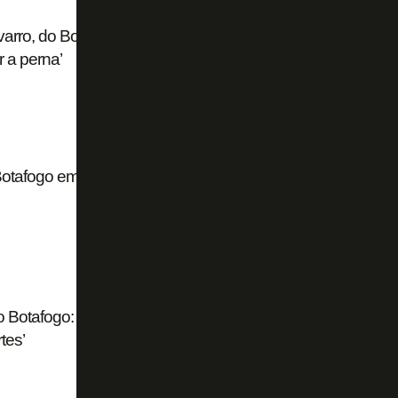
varro, do Botafogo, deixa Casagrande revoltado:
 a perna’
Botafogo em jogo duro e elogia Chay: ‘Melhor em
o Botafogo: ‘Tem que pedir desculpas à
tes’