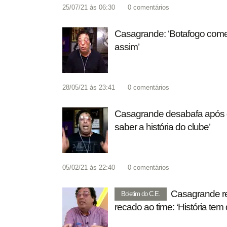
25/07/21 às 06:30
0
comentários
Casagrande: ‘Botafogo come
assim’
28/05/21 às 23:41
0
comentários
Casagrande desabafa após q
saber a história do clube’
05/02/21 às 22:40
0
comentários
Casagrande re
Boletim do C.E.
recado ao time: ‘História tem