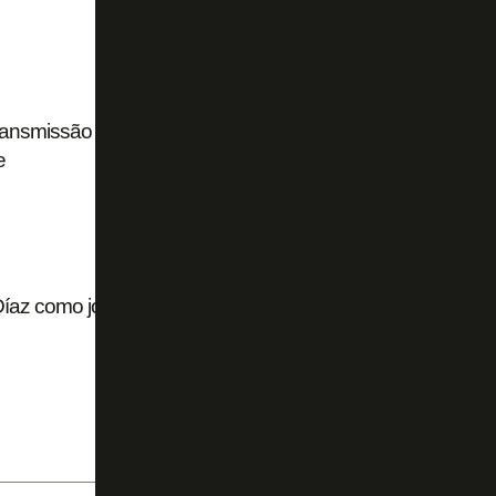
transmissão da Globo, com Luis Roberto,
e
az como jogador e técnico: ‘Acho boa