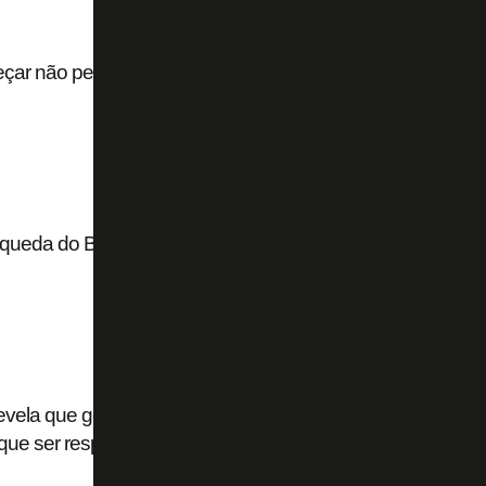
çar não perdendo na Série B não é tão ruim
ueda do Botafogo: ‘Jogador tem que respeitar e
vela que gostaria de ter jogado no Botafogo e dá
 que ser respeitada’