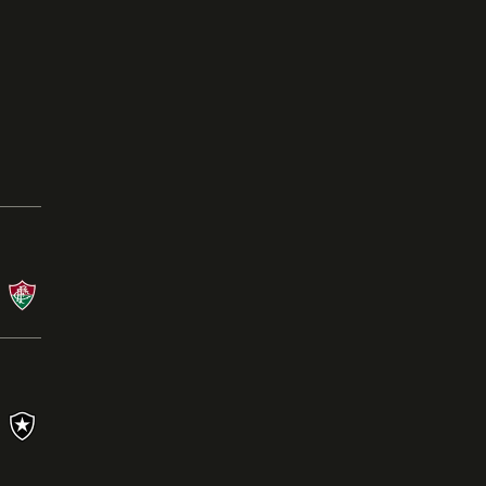
Campeonato Brasileiro
08/08/26 às 21:00 - Nilton Santos
BOT
X
FLU
Campeonato Brasileiro
26/07/26 às 16:00 - Mineirão
CRU
0
X
1
BOT
Ler a crônica
s