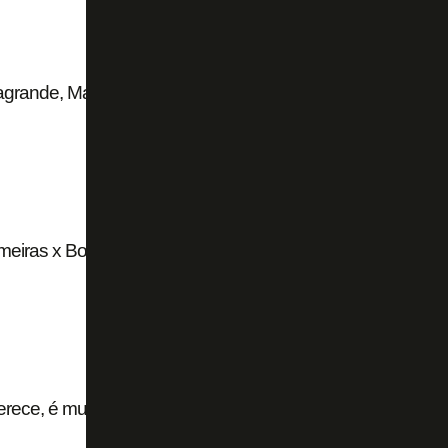
grande, Matheus Nascimento ganha elogios em
eiras x Botafogo terá transmissão apenas pelo
erece, é muito grande, mas esse ano errou tudo