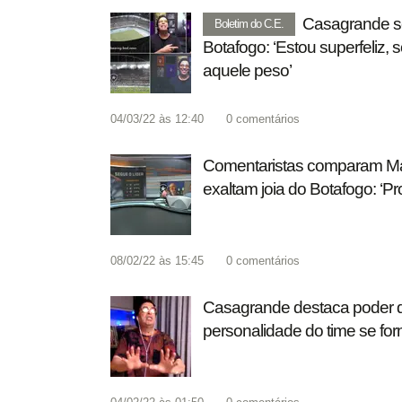
Casagrande se
Boletim do C.E.
Botafogo: ‘Estou superfeliz, s
aquele peso’
04/03/22 às 12:40
0
comentários
Comentaristas comparam M
exaltam joia do Botafogo: ‘
08/02/22 às 15:45
0
comentários
Casagrande destaca poder d
personalidade do time se fo