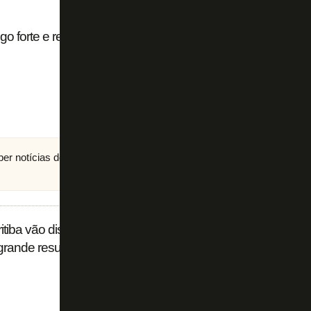
o forte e revela ser fã de Rafael Navarro:
eber notícias do Botafogo no
canal do FogãoNET
no
iba vão disputar o título. Não importa mais
grande resultado’