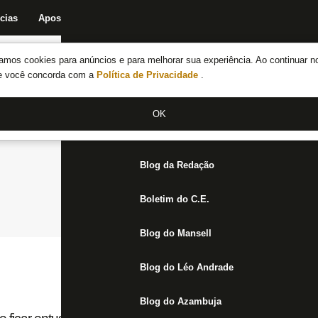
cias
Apostas
Fórum
Blog da Redação
Boletim do C.E.
Fechar menu principal
amos cookies para anúncios e para melhorar sua experiência. Ao continuar n
Notícias do Botafogo
te você concorda com a
Política de Privacidade
.
Fórum
OK
Jogos
Blog da Redação
Boletim do C.E.
Blog do Mansell
Blog do Léo Andrade
Blog do Azambuja