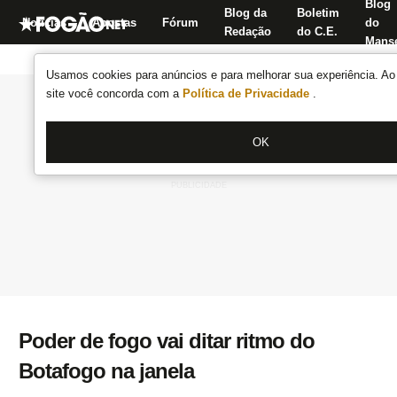
Blog
Blog da
Boletim
Notícias
Apostas
Fórum
do
Redação
do C.E.
Manse
Usamos cookies para anúncios e para melhorar sua experiência. Ao 
site você concorda com a
Política de Privacidade
.
OK
Poder de fogo vai ditar ritmo do
Botafogo na janela