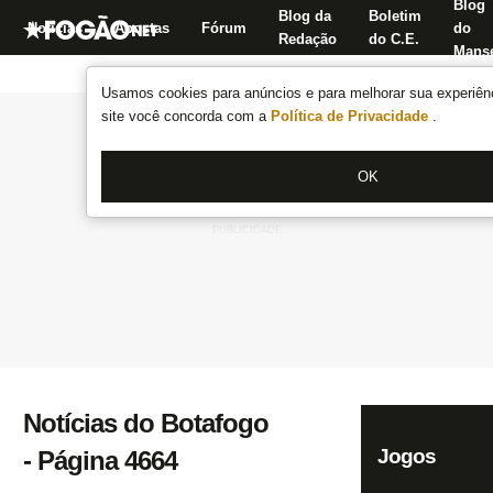
Blog
Blog da
Boletim
Notícias
Apostas
Fórum
do
Redação
do C.E.
Manse
Usamos cookies para anúncios e para melhorar sua experiênc
site você concorda com a
Política de Privacidade
.
OK
Notícias do Botafogo
Jogos
- Página 4664