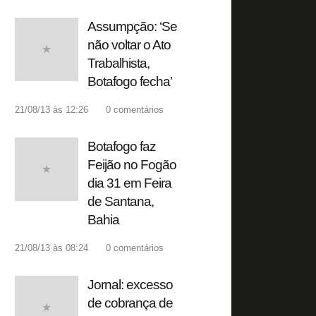
Assumpção: ‘Se
não voltar o Ato
Trabalhista,
Botafogo fecha’
21/08/13 às 12:26
0
comentários
Botafogo faz
Feijão no Fogão
dia 31 em Feira
de Santana,
Bahia
21/08/13 às 08:24
0
comentários
Jornal: excesso
de cobrança de