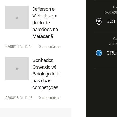
Ca
Jefferson e
08/08/2
Victor fazem
BOT
duelo de
paredões no
Maracanã
Ca
26/07
22/08/13 às 11:19
0
comentários
CRU
Sonhador,
Oswaldo vê
Botafogo forte
nas duas
competições
22/08/13 às 11:18
0
comentários