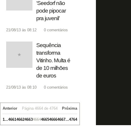
‘Seedorf não
pode pipocar
pra juvenil’
21/08/13 às 08:12
0
comentários
Sequência
transforma
Vitinho. Multa é
de 10 milhões
de euros
21/08/13 às 08:10
0
comentários
Anterior
Página 4664 de 4764
Próxima
1
...
4661
4662
4663
4664
4665
4666
4667
...
4764