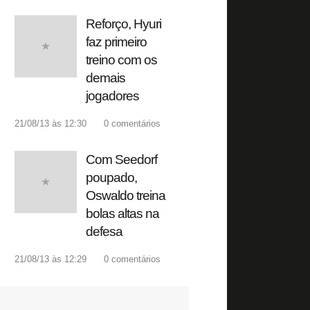
Reforço, Hyuri
faz primeiro
treino com os
demais
jogadores
21/08/13 às 12:30
0
comentários
Com Seedorf
poupado,
Oswaldo treina
bolas altas na
defesa
21/08/13 às 12:29
0
comentários