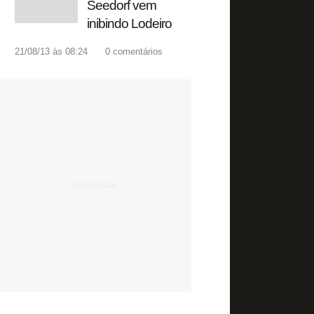
Seedorf vem
inibindo Lodeiro
21/08/13 às 08:24
0
comentários