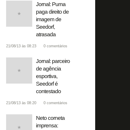
Jornal: Puma
paga direito de
imagem de
Seedorf,
atrasada
21/08/13 às 08:23
0
comentários
Jornal: parceiro
de agência
esportiva,
Seedorf é
contestado
21/08/13 às 08:20
0
comentários
Neto corneta
imprensa: