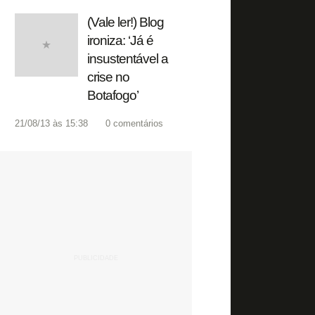
(Vale ler!) Blog
ironiza: ‘Já é
insustentável a
crise no
Botafogo’
21/08/13 às 15:38
0
comentários