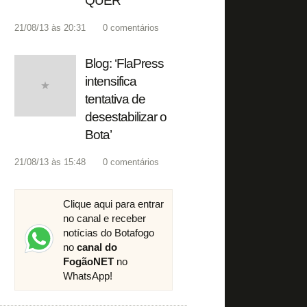
QUER’
21/08/13 às 20:31
0
comentários
Blog: ‘FlaPress
intensifica
tentativa de
desestabilizar o
Bota’
21/08/13 às 15:48
0
comentários
Clique aqui para entrar
no canal e receber
notícias do Botafogo
no
canal do
FogãoNET
no
WhatsApp!