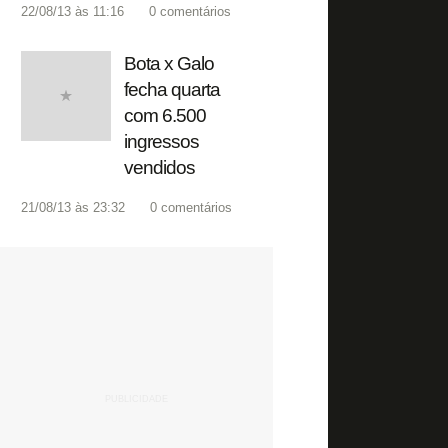
22/08/13 às 11:16
0
comentários
Bota x Galo
fecha quarta
com 6.500
ingressos
vendidos
21/08/13 às 23:32
0
comentários