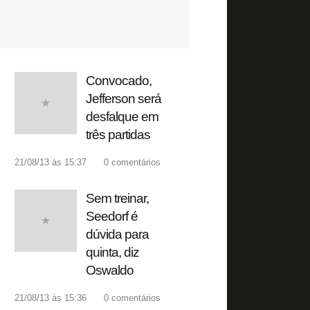
Convocado,
Jefferson será
desfalque em
três partidas
21/08/13 às 15:37
0
comentários
Sem treinar,
Seedorf é
dúvida para
quinta, diz
Oswaldo
21/08/13 às 15:36
0
comentários