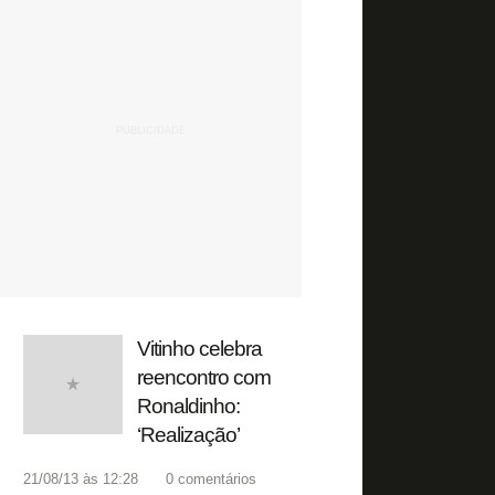
Vitinho celebra
reencontro com
Ronaldinho:
‘Realização’
21/08/13 às 12:28
0
comentários