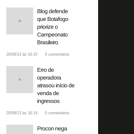
Blog defende
que Botafogo
priorize o
Campeonato
Brasileiro
20/08/13 às 16:15
0
comentários
Erro de
operadora
atrasou início de
venda de
ingressos
20/08/13 às 16:14
0
comentários
Procon nega