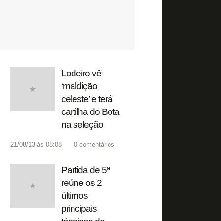
Lodeiro vê
‘maldição
celeste’ e terá
cartilha do Bota
na seleção
21/08/13 às 08:08
0
comentários
Partida de 5ª
reúne os 2
últimos
principais