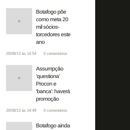
Botafogo põe
como meta 20
mil sócios-
torcedores este
ano
20/08/13 às 14:54
0
comentários
Assumpção
‘questiona’
Procon e
‘banca’: haverá
promoção
20/08/13 às 14:49
0
comentários
Botafogo ainda