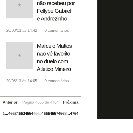
não recebeu por
Fellype Gabriel
e Andrezinho
20/08/13 às 14:42
0
comentários
Marcelo Mattos
não vê favorito
no duelo com
Atlético Mineiro
20/08/13 às 14:05
0
comentários
Anterior
Página 4665 de 4764
Próxima
1
...
4662
4663
4664
4665
4666
4667
4668
...
4764