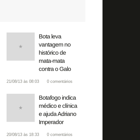
Bota leva
vantagem no
histórico de
mata-mata
contra o Galo
21/08/13 às 08:03
0
comentários
Botafogo indica
médico e clínica
e ajuda Adriano
Imperador
20/08/13 às 18:33
0
comentários