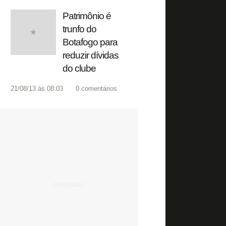
Patrimônio é
trunfo do
Botafogo para
reduzir dívidas
do clube
21/08/13 às 08:03
0
comentários