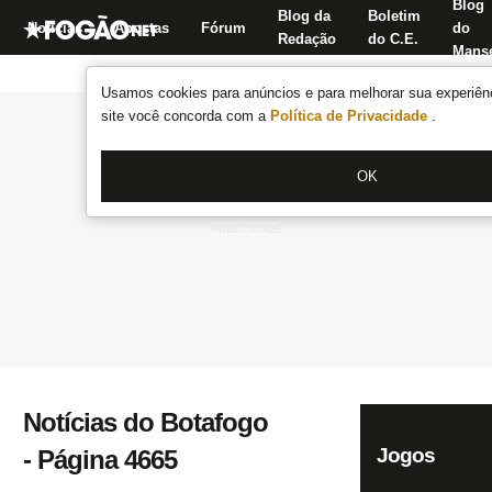
Blog
Blog da
Boletim
Notícias
Apostas
Fórum
do
Redação
do C.E.
Manse
Usamos cookies para anúncios e para melhorar sua experiênc
site você concorda com a
Política de Privacidade
.
OK
Notícias do Botafogo
Jogos
- Página 4665