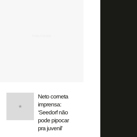
Neto corneta
imprensa:
‘Seedorf não
pode pipocar
pra juvenil’