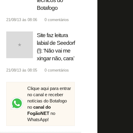
técnicos do
Botafogo
21/08/13 às 08:06
0
comentários
Site faz leitura
labial de Seedorf
(!): ‘Não vai me
xingar não, cara’
21/08/13 às 08:05
0
comentários
Clique aqui para entrar
no canal e receber
notícias do Botafogo
no
canal do
FogãoNET
no
WhatsApp!