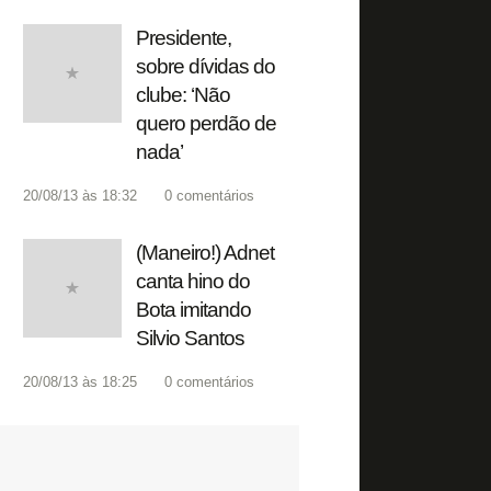
Presidente,
sobre dívidas do
clube: ‘Não
quero perdão de
nada’
20/08/13 às 18:32
0
comentários
(Maneiro!) Adnet
canta hino do
Bota imitando
Silvio Santos
20/08/13 às 18:25
0
comentários