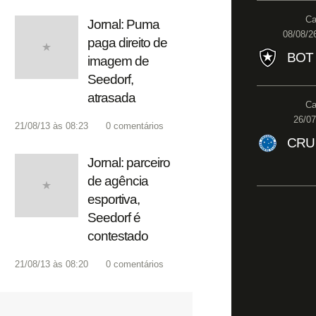
Ca
Jornal: Puma
08/08/2
paga direito de
BOT
imagem de
Seedorf,
atrasada
Ca
26/07
21/08/13 às 08:23
0
comentários
CRU
Jornal: parceiro
de agência
esportiva,
Seedorf é
contestado
21/08/13 às 08:20
0
comentários