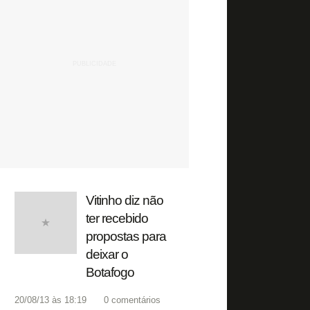
Vitinho diz não
ter recebido
propostas para
deixar o
Botafogo
20/08/13 às 18:19
0
comentários