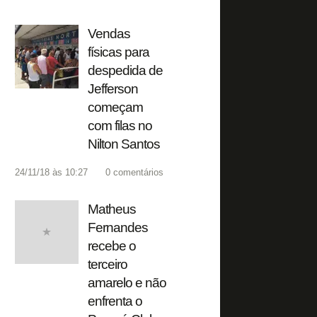
Vendas
físicas para
despedida de
Jefferson
começam
com filas no
Nilton Santos
24/11/18 às 10:27
0
comentários
Matheus
Fernandes
recebe o
terceiro
amarelo e não
enfrenta o