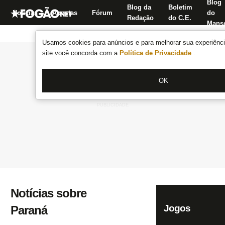
Blog
Blog da
Boletim
Notícias
Apostas
Fórum
do
Redação
do C.E.
Manse
Usamos cookies para anúncios e para melhorar sua experiênci
site você concorda com a
Política de Privacidade
.
OK
Notícias sobre
Jogos
Paraná