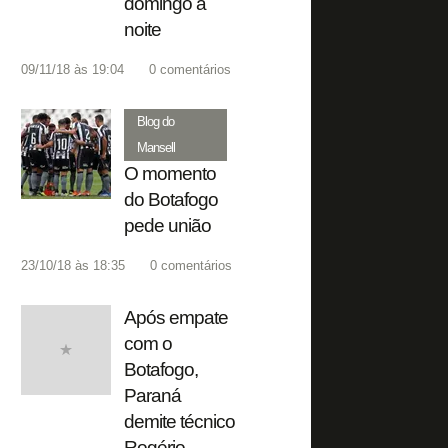
domingo à
noite
09/11/18 às 19:04
0
comentários
Blog do
Mansell
O momento
do Botafogo
pede união
23/10/18 às 18:35
0
comentários
Após empate
com o
Botafogo,
Paraná
demite técnico
Rogério