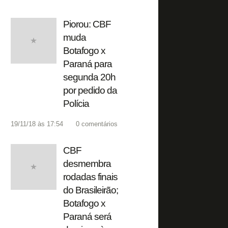
Piorou: CBF
muda
Botafogo x
Paraná para
segunda 20h
por pedido da
Polícia
19/11/18 às 17:54
0
comentários
CBF
desmembra
rodadas finais
do Brasileirão;
Botafogo x
Paraná será