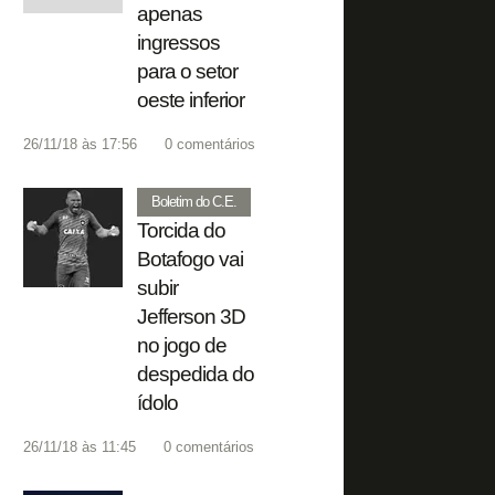
apenas
ingressos
para o setor
oeste inferior
26/11/18 às 17:56
0
comentários
Boletim do C.E.
Torcida do
Botafogo vai
subir
Jefferson 3D
no jogo de
despedida do
ídolo
26/11/18 às 11:45
0
comentários