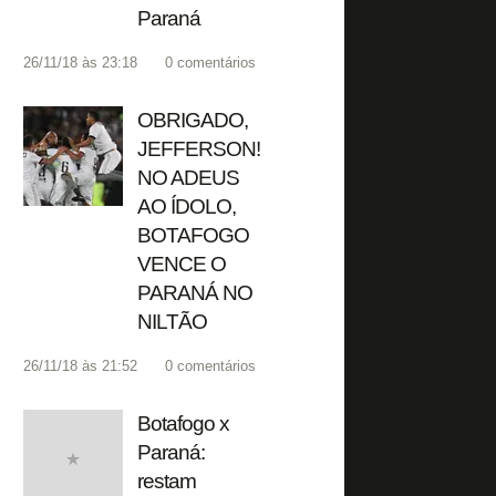
Paraná
26/11/18 às 23:18
0
comentários
OBRIGADO,
JEFFERSON!
NO ADEUS
AO ÍDOLO,
BOTAFOGO
VENCE O
PARANÁ NO
NILTÃO
26/11/18 às 21:52
0
comentários
Botafogo x
Paraná:
restam