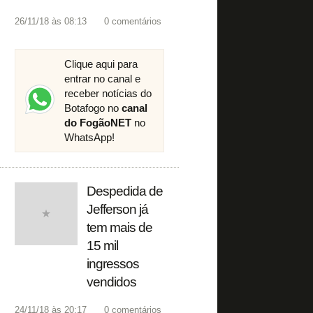
26/11/18 às 08:13
0
comentários
Clique aqui para
entrar no canal e
receber notícias do
Botafogo no
canal
do FogãoNET
no
WhatsApp!
Despedida de
Jefferson já
tem mais de
15 mil
ingressos
vendidos
24/11/18 às 20:17
0
comentários