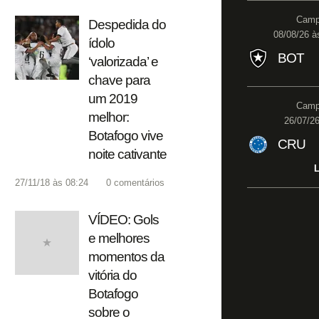
Campe
Despedida do
08/08/26 à
ídolo
BOT
‘valorizada’ e
chave para
um 2019
Campe
melhor:
26/07/26
Botafogo vive
CRU
noite cativante
L
27/11/18 às 08:24
0
comentários
VÍDEO: Gols
e melhores
momentos da
vitória do
Botafogo
sobre o