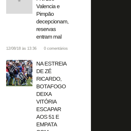
Valencia e
Pimpão
decepcionam,
reservas
entram mal
12/08/18 às 13:36
0
comentários
NA ESTREIA
DE ZÉ
RICARDO,
BOTAFOGO
DEIXA
VITÓRIA
ESCAPAR
AOS 51 E
EMPATA