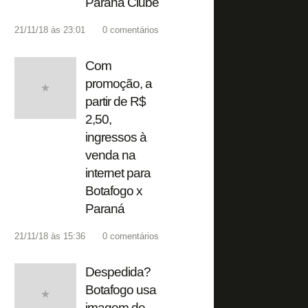
Paraná Clube
21/11/18 às 23:01
0
comentários
Com
promoção, a
partir de R$
2,50,
ingressos à
venda na
internet para
Botafogo x
Paraná
21/11/18 às 15:36
0
comentários
Despedida?
Botafogo usa
imagem de