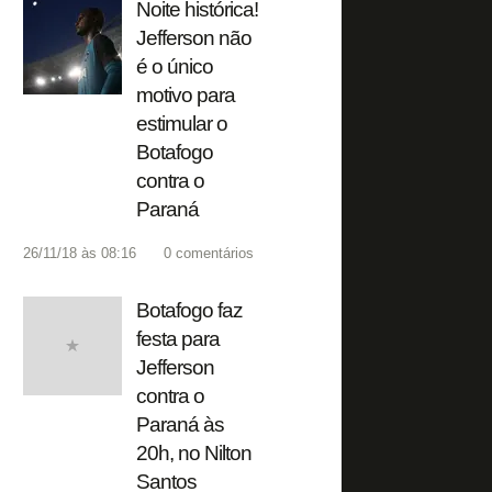
Noite histórica!
Jefferson não
é o único
motivo para
estimular o
Botafogo
contra o
Paraná
26/11/18 às 08:16
0
comentários
Botafogo faz
festa para
Jefferson
contra o
Paraná às
20h, no Nilton
Santos