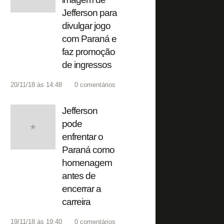
Jefferson para
divulgar jogo
com Paraná e
faz promoção
de ingressos
20/11/18 às 14:48
0
comentários
Jefferson
pode
enfrentar o
Paraná como
homenagem
antes de
encerrar a
carreira
19/11/18 às 19:40
0
comentários