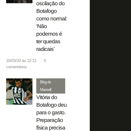
oscilação do
Botafogo
como normal:
‘Não
podemos é
ter quedas
radicais’
10/03/20 às 22:21
0
comentários
Blog do
Mansell
Vitória do
Botafogo deu
para o gasto.
Preparação
física precisa