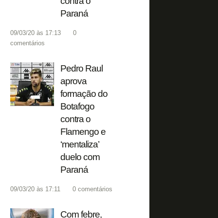
contra o
Paraná
09/03/20 às 17:13
0
comentários
Pedro Raul
aprova
formação do
Botafogo
contra o
Flamengo e
‘mentaliza’
duelo com
Paraná
09/03/20 às 17:11
0
comentários
Com febre,