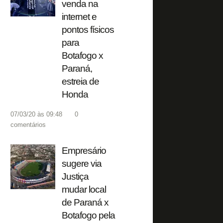
venda na
internet e
pontos físicos
para
Botafogo x
Paraná,
estreia de
Honda
07/03/20 às 09:48
0
comentários
Empresário
sugere via
Justiça
mudar local
de Paraná x
Botafogo pela