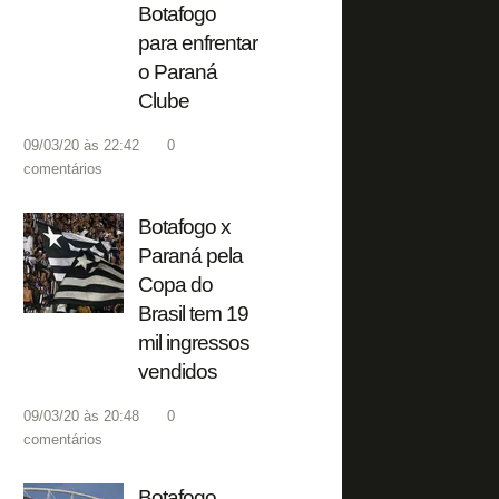
Botafogo
para enfrentar
o Paraná
Clube
09/03/20 às 22:42
0
comentários
Botafogo x
Paraná pela
Copa do
Brasil tem 19
mil ingressos
vendidos
09/03/20 às 20:48
0
comentários
Botafogo