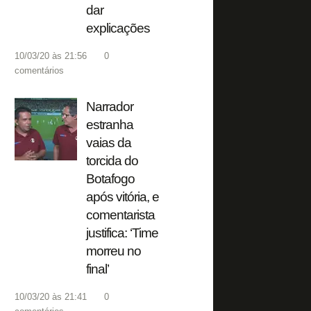
dar
explicações
10/03/20 às 21:56
0
comentários
Narrador
estranha
vaias da
torcida do
Botafogo
após vitória, e
comentarista
justifica: ‘Time
morreu no
final’
10/03/20 às 21:41
0