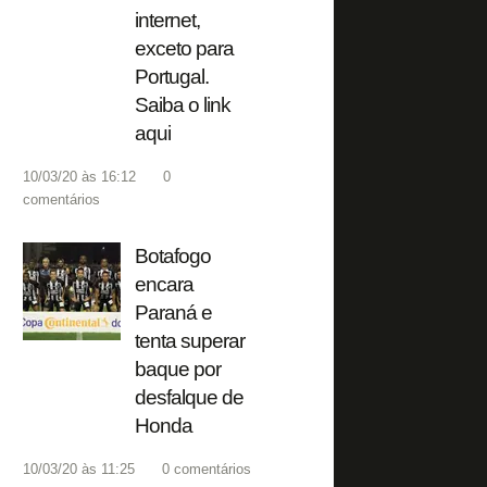
internet,
exceto para
Portugal.
Saiba o link
aqui
10/03/20 às 16:12
0
comentários
Botafogo
encara
Paraná e
tenta superar
baque por
desfalque de
Honda
10/03/20 às 11:25
0
comentários