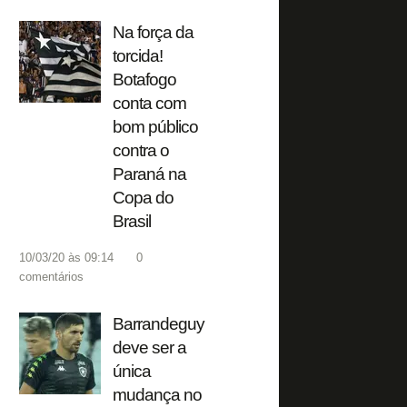
Na força da
torcida!
Botafogo
conta com
bom público
contra o
Paraná na
Copa do
Brasil
10/03/20 às 09:14
0
comentários
Barrandeguy
deve ser a
única
mudança no