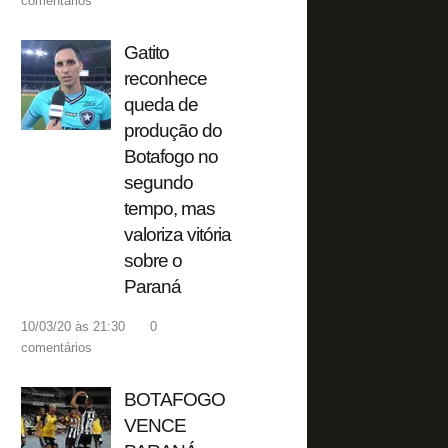
comentários
Gatito
reconhece
queda de
produção do
Botafogo no
segundo
tempo, mas
valoriza vitória
sobre o
Paraná
10/03/20 às 21:30
0
comentários
BOTAFOGO
VENCE