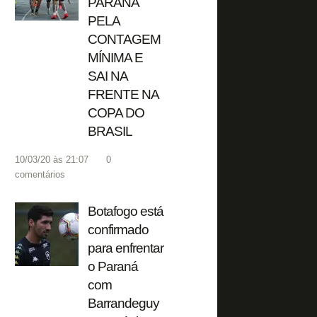
PARANÁ
PELA
CONTAGEM
MÍNIMA E
SAI NA
FRENTE NA
COPA DO
BRASIL
10/03/20 às 21:07
0
comentários
Botafogo está
confirmado
para enfrentar
o Paraná
com
Barrandeguy