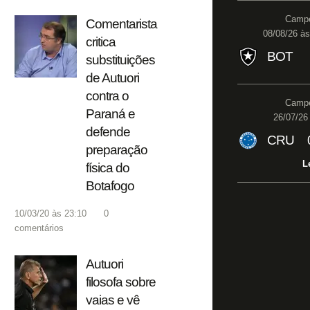
Campe
Comentarista
08/08/26 às
critica
BOT
substituições
de Autuori
contra o
Campe
Paraná e
26/07/26 
defende
CRU
preparação
L
física do
Botafogo
10/03/20 às 23:10
0
comentários
Autuori
filosofa sobre
vaias e vê