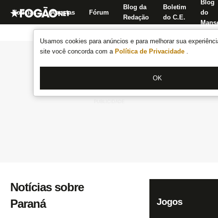
Blog
Blog da
Boletim
Notícias
Apostas
Fórum
do
Redação
do C.E.
Manse
Usamos cookies para anúncios e para melhorar sua experiência
site você concorda com a
Política de Privacidade
.
OK
Notícias sobre
Jogos
Paraná