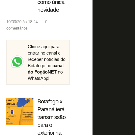
como única
novidade
10/03/20 às 18:24
0
comentários
Clique aqui para
entrar no canal e
receber notícias do
Botafogo no
canal
do FogãoNET
no
WhatsApp!
Botafogo x
Paraná terá
transmissão
para o
exterior na