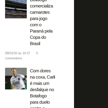
comercializa
camarotes
para jogo
com o
Paraná pela
Copa do
Brasil
09/03/20 às 19:37
0
comentários
Com dores
na coxa, Carli
é mais um
desfalque no
Botafogo
para duelo