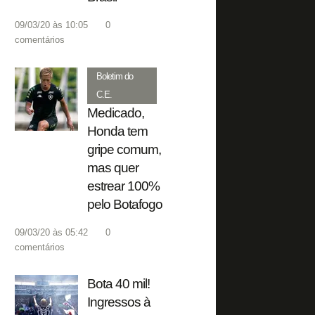
09/03/20 às 10:05
0
comentários
Boletim do
C.E.
Medicado,
Honda tem
gripe comum,
mas quer
estrear 100%
pelo Botafogo
09/03/20 às 05:42
0
comentários
Bota 40 mil!
Ingressos à