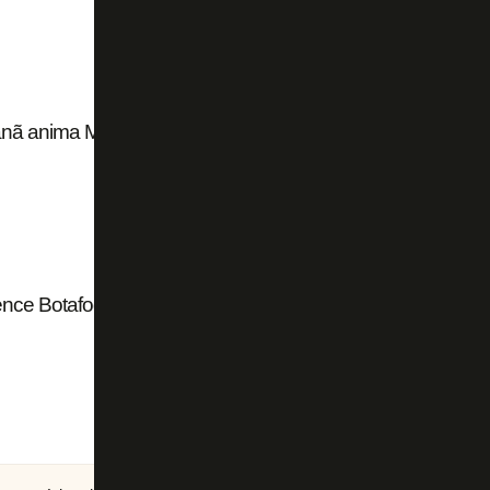
nã anima Mattos: ‘Clima gostoso’
 vence Botafogo no futebol americano