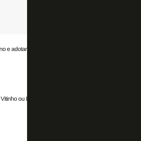
o e adotam mistério no clássico
Vitinho ou Lodeiro por Elias