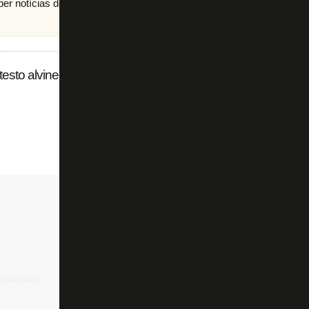
eber notícias do Botafogo no
canal do FogãoNET
no
sto alvinegro para o clássico