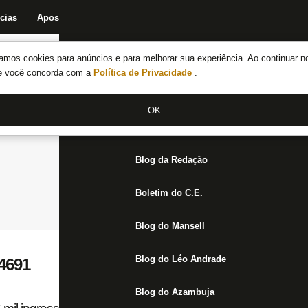
cias
Apostas
Fórum
Blog da Redação
Boletim do C.E.
Fechar menu principal
amos cookies para anúncios e para melhorar sua experiência. Ao continuar n
Notícias do Botafogo
te você concorda com a
Política de Privacidade
.
Fórum
OK
Jogos
Blog da Redação
Boletim do C.E.
Blog do Mansell
Blog do Léo Andrade
 4691
Blog do Azambuja