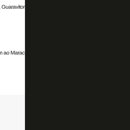
F, Guaraviton foca apenas no Bota
am ao Maraca e lamentam elitização