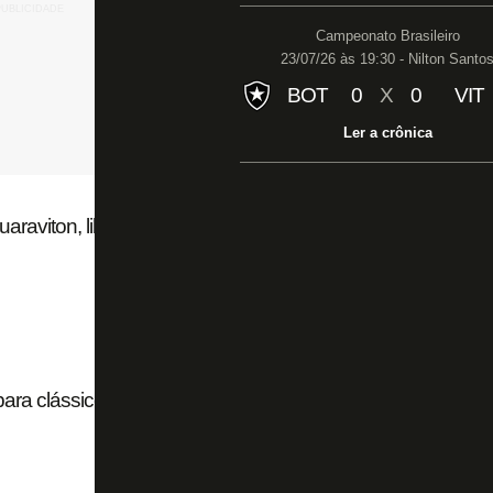
Campeonato Brasileiro
23/07/26 às 19:30 - Nilton Santo
BOT
0
X
0
VIT
Ler a crônica
uaraviton, liberada para vender
 para clássico com o Flamengo