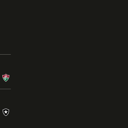
Campeonato Brasileiro
08/08/26 às 21:00 - Nilton Santos
BOT
X
FLU
Campeonato Brasileiro
26/07/26 às 16:00 - Mineirão
CRU
0
X
1
BOT
Ler a crônica
s