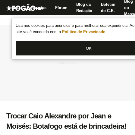
Blog
Blog da
Boletim
Notícias
Apostas
Fórum
do
Redação
do C.E.
Manse
Usamos cookies para anúncios e para melhorar sua experiência. Ao 
site você concorda com a
Política de Privacidade
.
OK
Trocar Caio Alexandre por Jean e
Moisés: Botafogo está de brincadeira!