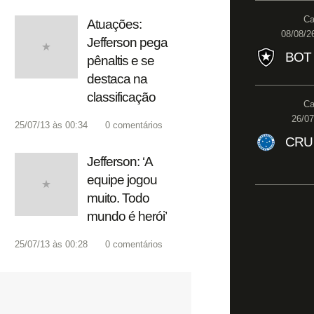
Ca
Atuações:
08/08/2
Jefferson pega
BOT
pênaltis e se
destaca na
classificação
Ca
26/07
25/07/13 às 00:34
0
comentários
CRU
Jefferson: ‘A
equipe jogou
muito. Todo
mundo é herói’
25/07/13 às 00:28
0
comentários