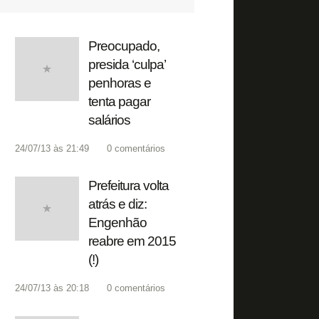
Preocupado,
presida ‘culpa’
penhoras e
tenta pagar
salários
24/07/13 às 21:49
0
comentários
Prefeitura volta
atrás e diz:
Engenhão
reabre em 2015
(!)
24/07/13 às 20:18
0
comentários