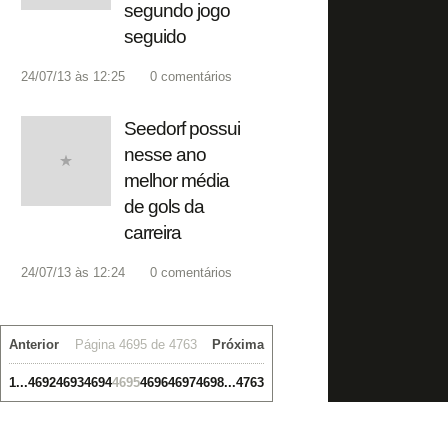
segundo jogo
seguido
24/07/13 às 12:25
0
comentários
Seedorf possui
nesse ano
melhor média
de gols da
carreira
24/07/13 às 12:24
0
comentários
Anterior
Página 4695 de 4763
Próxima
1
...
4692
4693
4694
4695
4696
4697
4698
...
4763