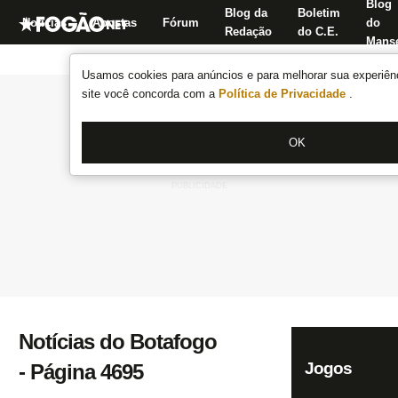
Blog
Blog da
Boletim
Notícias
Apostas
Fórum
do
Redação
do C.E.
Manse
Usamos cookies para anúncios e para melhorar sua experiênc
site você concorda com a
Política de Privacidade
.
OK
Notícias do Botafogo
Jogos
- Página 4695