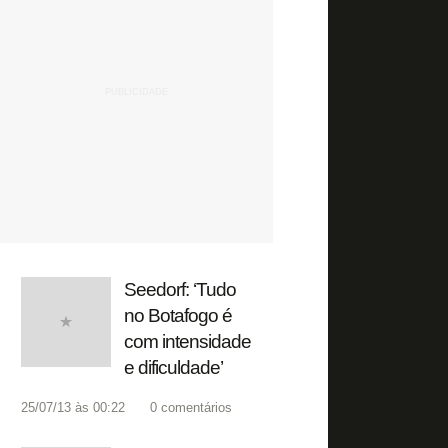
Seedorf: ‘Tudo
no Botafogo é
com intensidade
e dificuldade’
25/07/13 às 00:22
0
comentários