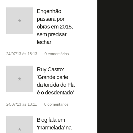
Engenhão
passará por
obras em 2015,
sem precisar
fechar
24/07/13 às 18:13
0
comentários
Ruy Castro:
‘Grande parte
da torcida do Fla
é o desdentado’
24/07/13 às 18:11
0
comentários
Blog fala em
‘marmelada’ na