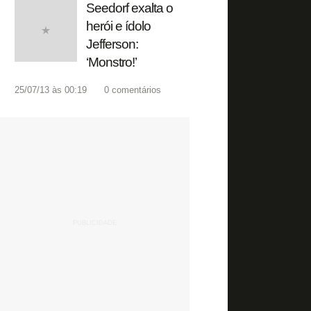
Seedorf exalta o
herói e ídolo
Jefferson:
‘Monstro!’
25/07/13 às 00:19
0
comentários