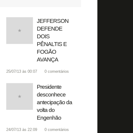
JEFFERSON
DEFENDE
DOIS
PÊNALTIS E
FOGÃO
AVANÇA
25/07/13 às 00:07
0
comentários
Presidente
desconhece
antecipação da
volta do
Engenhão
24/07/13 às 22:09
0
comentários