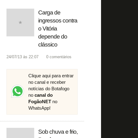
Carga de
ingressos contra
o Vitória
depende do
clássico
24/07/13 às 22:07
0
comentários
Clique aqui para entrar
no canal e receber
notícias do Botafogo
no
canal do
FogãoNET
no
WhatsApp!
Sob chuva e frio,