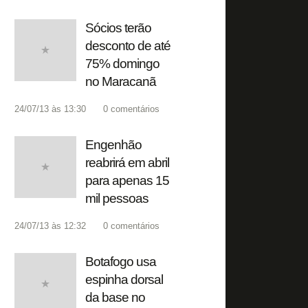
Sócios terão
desconto de até
75% domingo
no Maracanã
24/07/13 às 13:30
0
comentários
Engenhão
reabrirá em abril
para apenas 15
mil pessoas
24/07/13 às 12:32
0
comentários
Botafogo usa
espinha dorsal
da base no