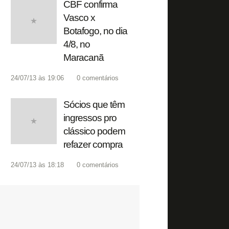
CBF confirma
Vasco x
Botafogo, no dia
4/8, no
Maracanã
24/07/13 às 19:06
0
comentários
Sócios que têm
ingressos pro
clássico podem
refazer compra
24/07/13 às 18:18
0
comentários